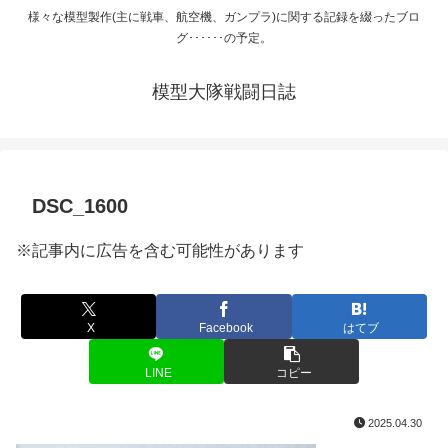
様々な模型製作(主に戦車、航空機、ガンプラ)に関する記録を綴ったブロ
グ･･････の予定。
模型大隊戦闘日誌
DSC_1600
※記事内に広告を含む可能性があります
X
Facebook
はてブ
LINE
コピー
2025.04.30