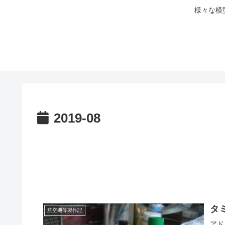
様々な模
2019-08
タ
航空機等製作記
アド