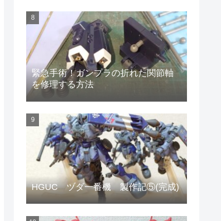
緊急手術！ガンプラの折れた関節軸
を修理する方法
HGUC ヅダ一番機 製作記⑤(完成)