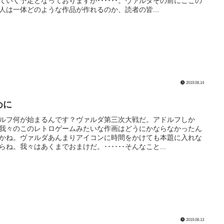
ていく予定となっておりますが･･････。ヴァルダその前にここの
人は一体どのような作品が作れるのか、読者の皆...
2019.08.14
めに
ルフ何が始まるんです？ヴァルダ第三次大戦だ。アドルフしか
我々のこのレトロゲームみたいな作画はどうにかならなかったん
かね。ヴァルダあんまりアイコンに時間をかけても本題に入れな
らね。我々はあくまでおまけだ。･･････そんなこと...
2019.08.13