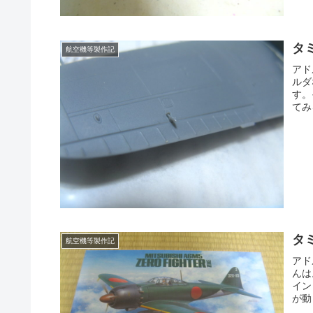
タ
航空機等製作記
アド
ルダ
す。
てみ
タ
航空機等製作記
アド
んは
イン
が動