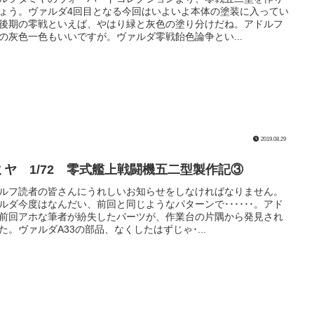
ょう。ヴァルダ4回目となる今回はいよいよ本体の塗装に入ってい
後期の零戦といえば、やはり緑と灰色の塗り分けだね。アドルフ
の灰色一色もいいですが。ヴァルダ零戦飴色論争とい...
2019.08.29
ミヤ 1/72 零式艦上戦闘機五二型製作記③
ルフ読者の皆さんにうれしいお知らせをしなければなりません。
ルダ今度はなんだい、前回と同じようなパターンで･･････。アド
前回アホな筆者が紛失したパーツが、作業台の片隅から発見され
た。ヴァルダA33の部品、なくしたはずじゃ･...