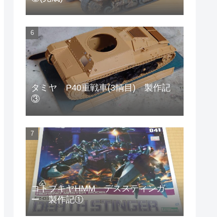
タミヤ P40重戦車(3輌目) 製作記
③
コトブキヤHMM デススティンガ
ー 製作記①