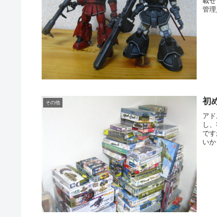
載せ
管理
初
その他
アド
し、
です
いか