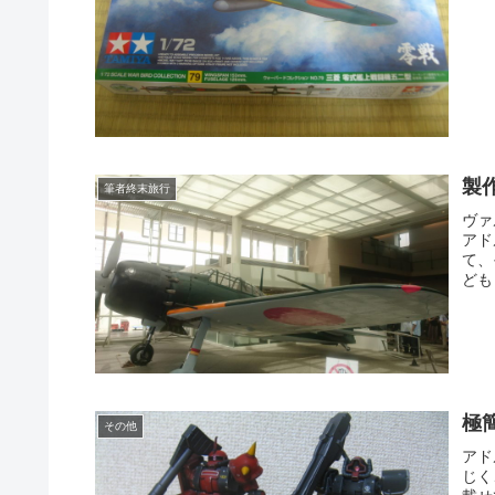
製作
筆者終末旅行
ヴァ
アド
て、
ども
極
その他
アド
じく