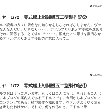
2019.08.25
ミヤ 1/72 零式艦上戦闘機五二型製作記②
ルフ読者の方々に残念なお知らせをしなければなりません。ヴァ
なんなんだい、いきなり･････。アドルフとりあえず零戦を進めま
それに関係することですので･･････。消えたスジ彫りを復活させ
るアドルフとりあえず今回の作業に入って...
2019.08.22
ミヤ 1/72 零式艦上戦闘機五二型製作記①
ルフおはようございます、もしくはこんにちは、それともこんば
。本ブログの案内人であるアドルフです。今回から本ブログのメ
コンテンツである、模型製作を始めます。ヴァルダようやく筆者
き出したわけかい。それで、何を作るのさ。アドルフ筆...