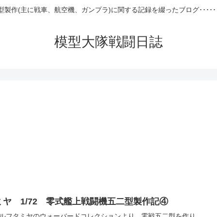
型製作(主に戦車、航空機、ガンプラ)に関する記録を綴ったブログ･････
模型大隊戦闘日誌
ミヤ 1/72 零式艦上戦闘機五二型製作記④
ルフタミヤのウォーバードコレクションより、零戦五二型を作り