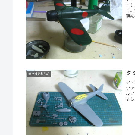
まし
く。
前期
タ
航空機等製作記
アド
ヴァ
ルフ
まし