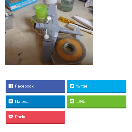
Facebook
twitter
Hatena
LINE
Pocket