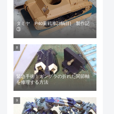
タミヤ P40重戦車(3輌目) 製作記
③
緊急手術！ガンプラの折れた関節軸
を修理する方法