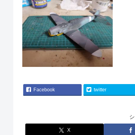
Facebook
twitter
シ
X