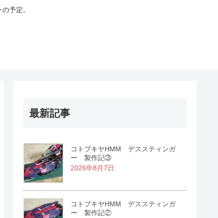
･の予定。
最新記事
コトブキヤHMM デススティンガ
ー 製作記③
2026年8月7日
コトブキヤHMM デススティンガ
ー 製作記②