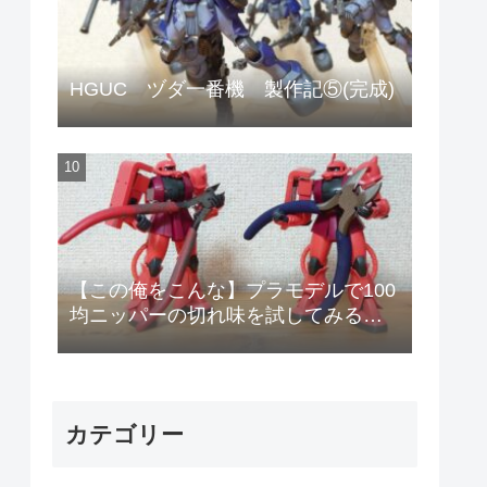
HGUC ヅダ一番機 製作記⑤(完成)
【この俺をこんな】プラモデルで100
均ニッパーの切れ味を試してみる
【安物のニッパーで作りやがって!】
カテゴリー