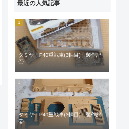
最近の人気記事
タミヤ P40重戦車(3輌目) 製作記
①
タミヤ P40重戦車(3輌目) 製作記
②