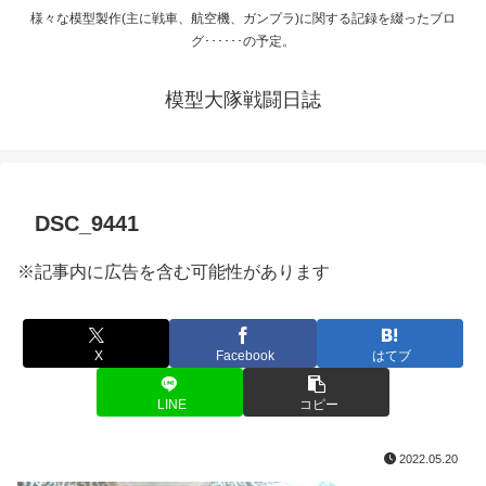
様々な模型製作(主に戦車、航空機、ガンプラ)に関する記録を綴ったブロ
グ･･････の予定。
模型大隊戦闘日誌
DSC_9441
※記事内に広告を含む可能性があります
X
Facebook
はてブ
LINE
コピー
2022.05.20