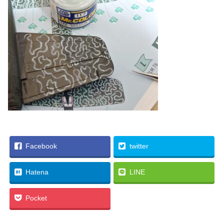
Facebook
twitter
Hatena
LINE
Pocket