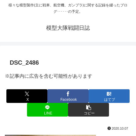
様々な模型製作(主に戦車、航空機、ガンプラ)に関する記録を綴ったブロ
グ･･････の予定。
模型大隊戦闘日誌
DSC_2486
※記事内に広告を含む可能性があります
X
Facebook
はてブ
LINE
コピー
2020.10.07