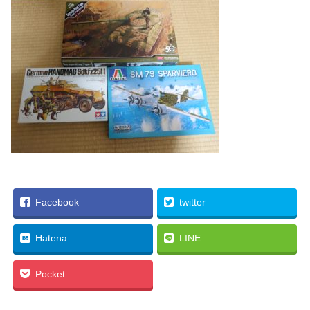
Facebook
twitter
Hatena
LINE
Pocket