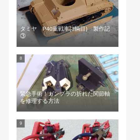
タミヤ P40重戦車(3輌目) 製作記
③
緊急手術！ガンプラの折れた関節軸
を修理する方法