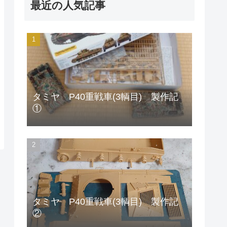
最近の人気記事
タミヤ P40重戦車(3輌目) 製作記
①
タミヤ P40重戦車(3輌目) 製作記
②