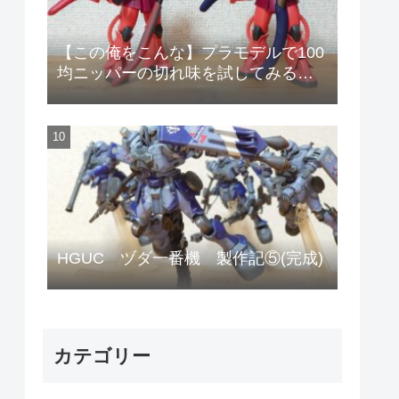
【この俺をこんな】プラモデルで100
均ニッパーの切れ味を試してみる
【安物のニッパーで作りやがって!】
HGUC ヅダ一番機 製作記⑤(完成)
カテゴリー