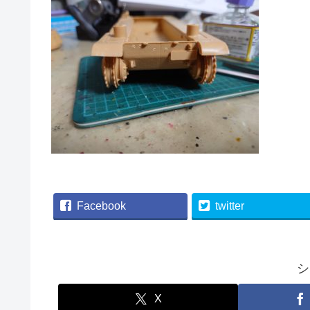
Facebook
twitter
シ
X