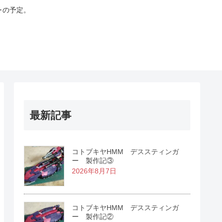
･の予定。
最新記事
コトブキヤHMM デススティンガ
ー 製作記③
2026年8月7日
コトブキヤHMM デススティンガ
ー 製作記②