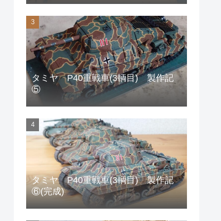
タミヤ P40重戦車(3輌目) 製作記
⑤
タミヤ P40重戦車(3輌目) 製作記
⑥(完成)