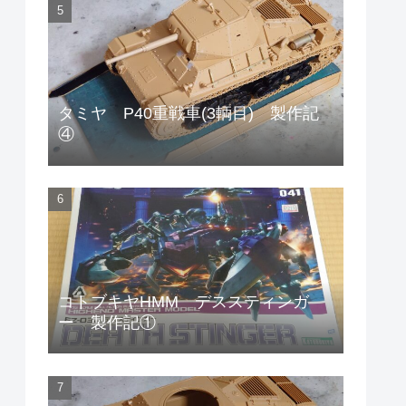
タミヤ P40重戦車(3輌目) 製作記
④
コトブキヤHMM デススティンガ
ー 製作記①