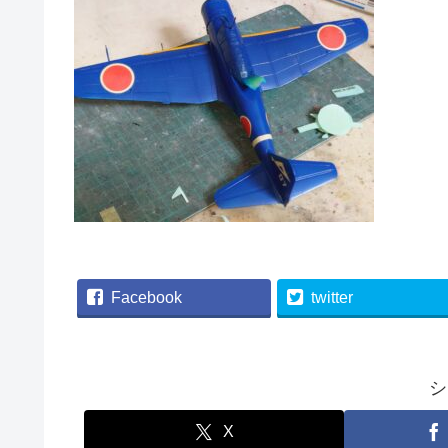
Facebook
twitter
シ
X