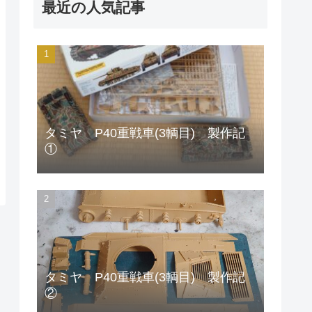
最近の人気記事
タミヤ P40重戦車(3輌目) 製作記
①
タミヤ P40重戦車(3輌目) 製作記
②