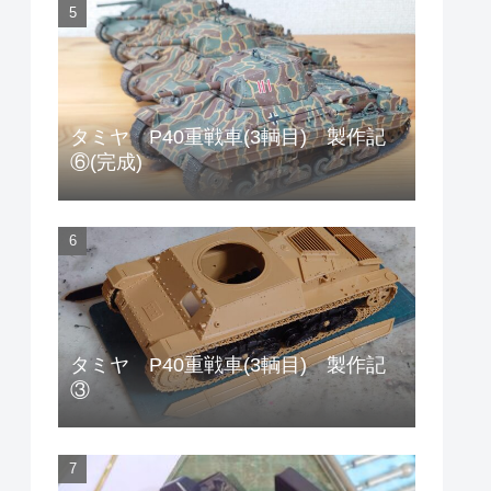
タミヤ P40重戦車(3輌目) 製作記
⑥(完成)
タミヤ P40重戦車(3輌目) 製作記
③