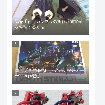
緊急手術！ガンプラの折れた関節軸
を修理する方法
コトブキヤHMM デススティンガ
ー 製作記①