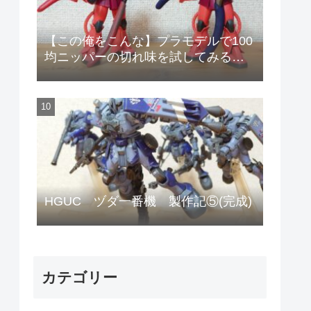
【この俺をこんな】プラモデルで100
均ニッパーの切れ味を試してみる
【安物のニッパーで作りやがって!】
HGUC ヅダ一番機 製作記⑤(完成)
カテゴリー