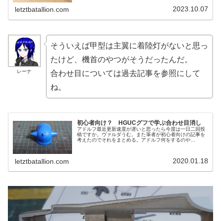
し、その他はダイジェストで完成を目指す。レーナ早速完
成だね。筆者は更新をサボってい...
2023.10.07
letztbatallion.com
そういえば甲型は主翼に着陸灯がないと思っ
たけど、機首のやつがそうだったんだ。
レーナ
合わせ目については過去記事を参照にして
ね。
初心者向け？ HGUCグフで学ぶ合わせ目消し
アドルフ最近更新速度が遅いと思ったら今度は一日二回投
稿ですか。ヴァルダうむ。また筆者が初心者向けの記事を
考えたのでそれをまとめる。アドルフ何をするのや
ら……。合わせ目消しを行ってみようヴァルダ作業の前に
使用するキットの紹介を。前回に引き続き...
2020.01.18
letztbatallion.com