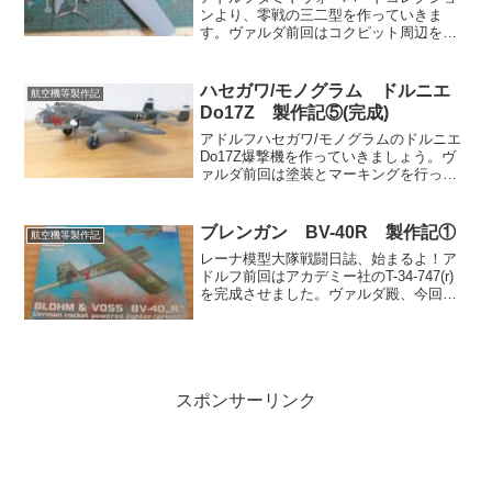
ンより、零戦の三二型を作っていきま
す。ヴァルダ前回はコクピット周辺を組
み立てた。今回はその操縦席らを胴体内
に組み込み、全体の組み立てを終えよ
う。レーナ筆者が何か悩んでいるよ。ア
ハセガワ/モノグラム ドルニエ
航空機等製作記
ドルフ次のキットに使う青い色...
Do17Z 製作記⑤(完成)
アドルフハセガワ/モノグラムのドルニエ
Do17Z爆撃機を作っていきましょう。ヴ
ァルダ前回は塗装とマーキングを行っ
た。今回はウェザリングをしつつ完成に
持ち込もう。レーナなんか筆者の作業が
遅れているなぁ。前回の件でだいぶ消耗
ブレンガン BV-40R 製作記①
航空機等製作記
したかな？アドルフ作...
レーナ模型大隊戦闘日誌、始まるよ！ア
ドルフ前回はアカデミー社のT-34-747(r)
を完成させました。ヴァルダ殿、今回は
航空機を作るようですが･･････。ヴァル
ダうむ。筆者が数年前にセール品で確保
した、簡易インジェクションキットを紹
介しよ...
スポンサーリンク