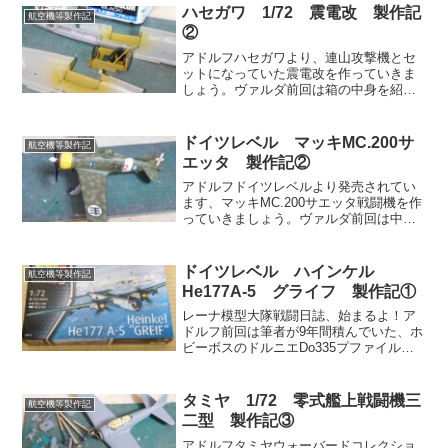
ハセガワ 1/72 震電改 製作記
航空機等製作記
②
アドルフハセガワより、連山攻撃機とセ
ットになっていた震電改を作っていきま
しょう。ヴァルダ前回は箱の中身を紹介
した。今回は組み立て開始。例によっ
て、コクピット周りから進めていく。レ
ーナほとんどの内容はハセガワD帯で発売
ドイツレベル マッキMC.200サ
航空機等製作記
されている、原型の震電と...
エッタ 製作記②
アドルフドイツレベルより発売されてい
ます、マッキMC.200サエッタ戦闘機を作
っていきましょう。ヴァルダ前回は中身
を紹介して、組み立ても終わらせた。パ
ーツは直前に作ったツクダホビー版を同
一だけど、収録された塗装が異なる。今
ドイツレベル ハインケル
航空機等製作記
回はその塗装やマー...
He177A-5 グライフ 製作記①
レーナ模型大隊戦闘日誌、始まるよ！ア
ドルフ前回は筆者が9年間積んでいた、ホ
ビーボスのドルニエDo335プファイルが
完成しましたな。今回は確か……。ヴァ
ルダ筆者が大型の航空機模型を進めてい
る。今回はそれを紹介しよう。レーナな
タミヤ 1/72 零式艦上戦闘機三
航空機等製作記
んか作業が難航して...
二型 製作記③
アドルフタミヤウォーバードコレクショ