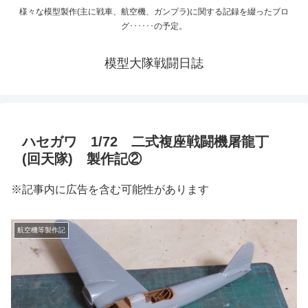
様々な模型製作(主に戦車、航空機、ガンプラ)に関する記録を綴ったブロ
グ･･････の予定。
模型大隊戦闘日誌
ハセガワ 1/72 二式複座戦闘機屠龍丁
(回天隊) 製作記②
※記事内に広告を含む可能性があります
航空機等製作記