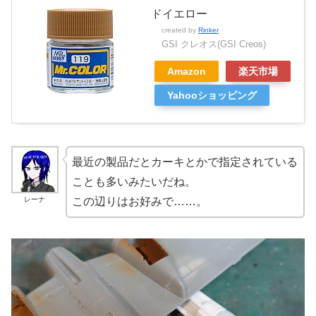
ドイエロー
created by
Rinker
GSI クレオス(GSI Creos)
Amazon
楽天市場
Yahooショッピング
最近の製品だとカーキとかで指定されている
ことも多いみたいだね。
レーナ
この辺りはお好みで……。