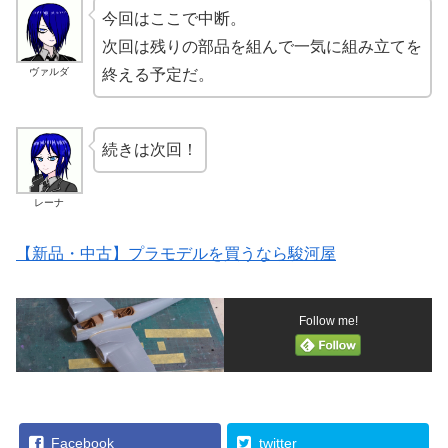
今回はここで中断。
次回は残りの部品を組んで一気に組み立てを
ヴァルダ
終える予定だ。
続きは次回！
レーナ
【新品・中古】プラモデルを買うなら駿河屋
Follow me!
Facebook
twitter