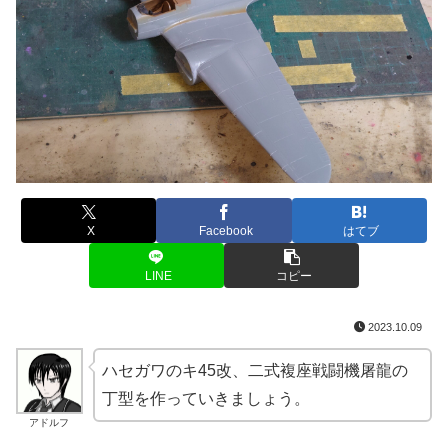
X
Facebook
はてブ
LINE
コピー
2023.10.09
ハセガワのキ45改、二式複座戦闘機屠龍の
丁型を作っていきましょう。
アドルフ