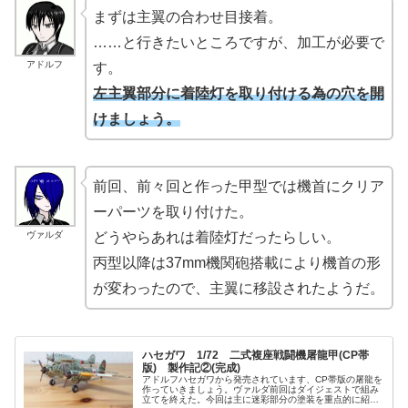
まずは主翼の合わせ目接着。
……と行きたいところですが、加工が必要で
アドルフ
す。
左主翼部分に着陸灯を取り付ける為の穴を開
けましょう。
前回、前々回と作った甲型では機首にクリア
ーパーツを取り付けた。
ヴァルダ
どうやらあれは着陸灯だったらしい。
丙型以降は37mm機関砲搭載により機首の形
が変わったので、主翼に移設されたようだ。
ハセガワ 1/72 二式複座戦闘機屠龍甲(CP帯
版) 製作記②(完成)
アドルフハセガワから発売されています、CP帯版の屠龍を
作っていきましょう。ヴァルダ前回はダイジェストで組み
立てを終えた。今回は主に迷彩部分の塗装を重点的に紹介