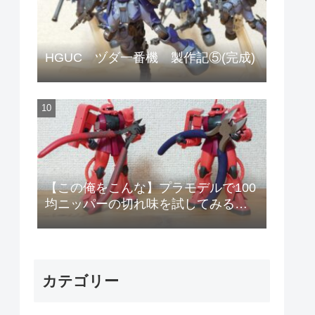
HGUC ヅダ一番機 製作記⑤(完成)
【この俺をこんな】プラモデルで100
均ニッパーの切れ味を試してみる
【安物のニッパーで作りやがって!】
カテゴリー