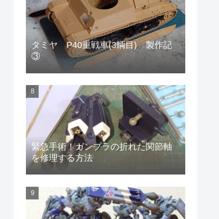
タミヤ P40重戦車(3輌目) 製作記
③
緊急手術！ガンプラの折れた関節軸
を修理する方法