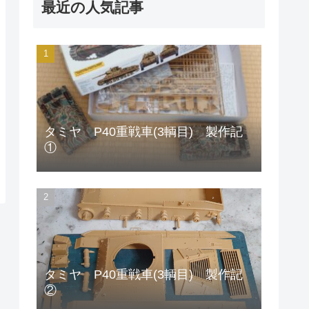
最近の人気記事
タミヤ P40重戦車(3輌目) 製作記
①
タミヤ P40重戦車(3輌目) 製作記
②