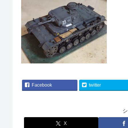
Facebook
twitter
シ
X