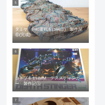
タミヤ P40重戦車(3輌目) 製作記
⑥(完成)
コトブキヤHMM デススティンガ
ー 製作記①