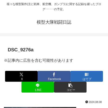
様々な模型製作(主に戦車、航空機、ガンプラ)に関する記録を綴ったブロ
グ･･････の予定。
模型大隊戦闘日誌
DSC_9276a
※記事内に広告を含む可能性があります
X
Facebook
はてブ
LINE
コピー
2024.08.08