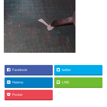
Facebook
twitter
Hatena
LINE
Pocket