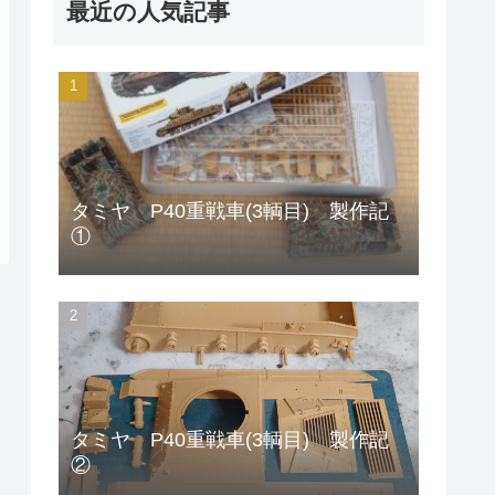
最近の人気記事
タミヤ P40重戦車(3輌目) 製作記
①
タミヤ P40重戦車(3輌目) 製作記
②