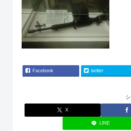
Facebook
twitter
シ
X
LINE