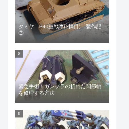
タミヤ P40重戦車(3輌目) 製作記
③
緊急手術！ガンプラの折れた関節軸
を修理する方法