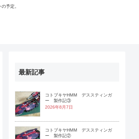
･の予定。
最新記事
コトブキヤHMM デススティンガ
ー 製作記③
2026年8月7日
コトブキヤHMM デススティンガ
ー 製作記②