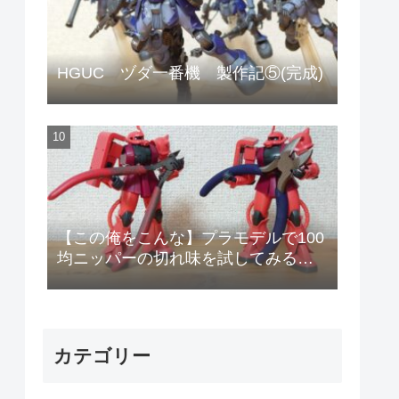
HGUC ヅダ一番機 製作記⑤(完成)
【この俺をこんな】プラモデルで100
均ニッパーの切れ味を試してみる
【安物のニッパーで作りやがって!】
カテゴリー