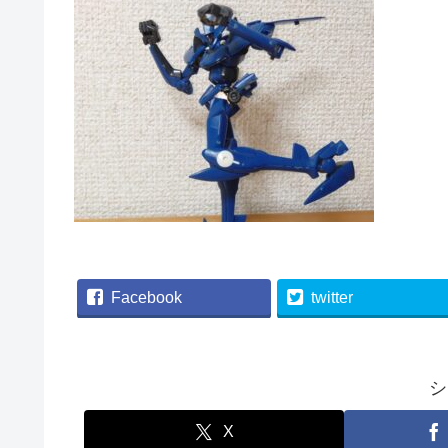
Facebook
twitter
シ
X