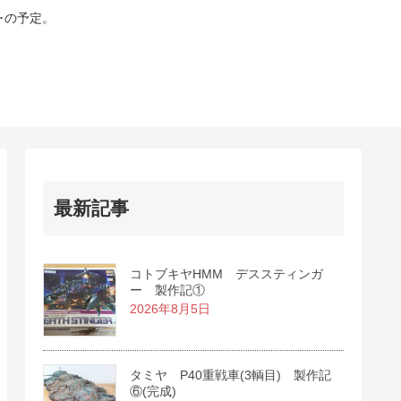
･の予定。
最新記事
コトブキヤHMM デススティンガ
ー 製作記①
2026年8月5日
タミヤ P40重戦車(3輌目) 製作記
⑥(完成)