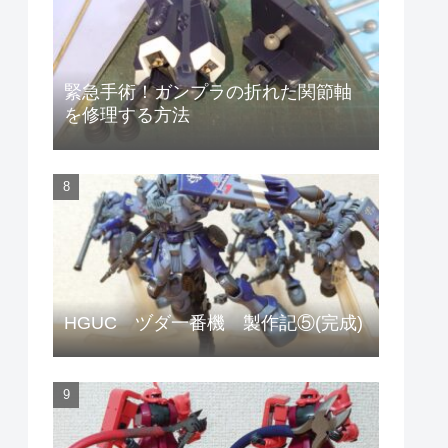
緊急手術！ガンプラの折れた関節軸
を修理する方法
HGUC ヅダ一番機 製作記⑤(完成)