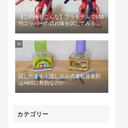
【この俺をこんな】プラモデルで100
均ニッパーの切れ味を試してみる
【安物のニッパーで作りやがって!】
試したまえ！流し込み式速乾接着剤
はABSに有効なのか
カテゴリー