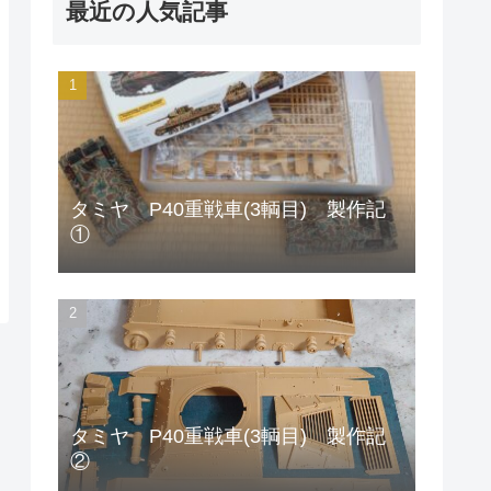
最近の人気記事
タミヤ P40重戦車(3輌目) 製作記
①
タミヤ P40重戦車(3輌目) 製作記
②