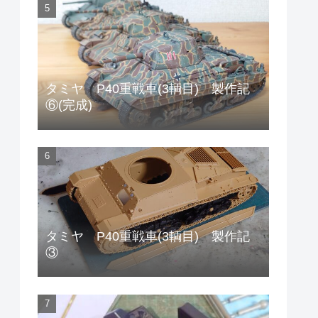
タミヤ P40重戦車(3輌目) 製作記
⑥(完成)
タミヤ P40重戦車(3輌目) 製作記
③