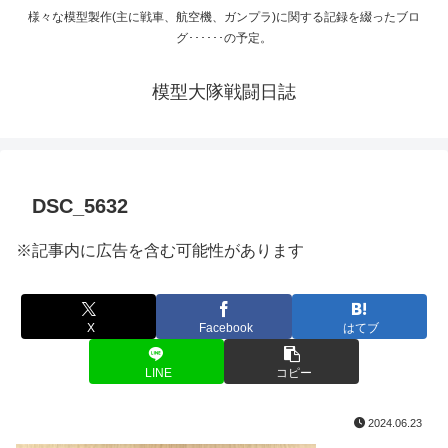
様々な模型製作(主に戦車、航空機、ガンプラ)に関する記録を綴ったブロ
グ･･････の予定。
模型大隊戦闘日誌
DSC_5632
※記事内に広告を含む可能性があります
X
Facebook
はてブ
LINE
コピー
2024.06.23