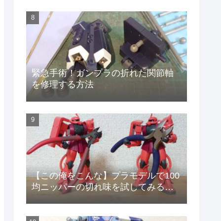
緊急手術！ガンプラの折れた関節軸
を修理する方法
【この俺をこんな】プラモデルで100
均ニッパーの切れ味を試してみる
【安物のニッパーで作りやがって!】