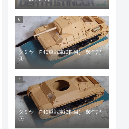
タミヤ P40重戦車(3輌目) 製作記
④
タミヤ P40重戦車(3輌目) 製作記
③