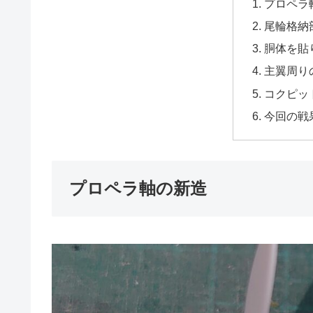
プロペラ
尾輪格納
胴体を貼
主翼周り
コクピッ
今回の戦
プロペラ軸の新造