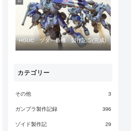
HGUC ヅダ一番機 製作記⑤(完成)
カテゴリー
その他
3
ガンプラ製作記録
396
ゾイド製作記
29