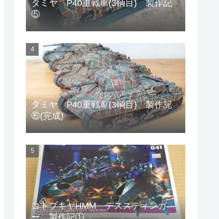
タミヤ P40重戦車(3輌目) 製作記
⑤
タミヤ P40重戦車(3輌目) 製作記
⑥(完成)
コトブキヤHMM デススティンガ
ー 製作記①