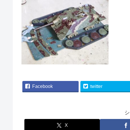
Facebook
twitter
シ
X