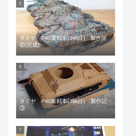
タミヤ P40重戦車(3輌目) 製作記
⑥(完成)
タミヤ P40重戦車(3輌目) 製作記
③