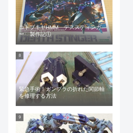
コトブキヤHMM デススティンガ
ー 製作記①
緊急手術！ガンプラの折れた関節軸
を修理する方法