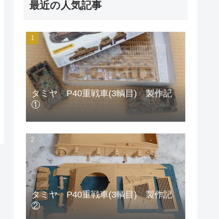
最近の人気記事
タミヤ P40重戦車(3輌目) 製作記
①
タミヤ P40重戦車(3輌目) 製作記
②