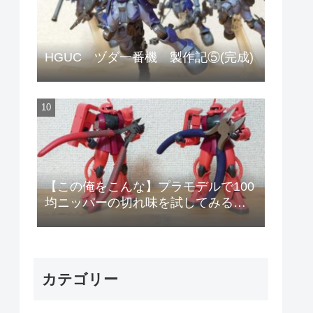
HGUC ヅダ一番機 製作記⑤(完成)
【この俺をこんな】プラモデルで100
均ニッパーの切れ味を試してみる
【安物のニッパーで作りやがって!】
カテゴリー