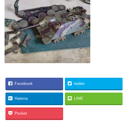
Facebook
twitter
Hatena
LINE
Pocket