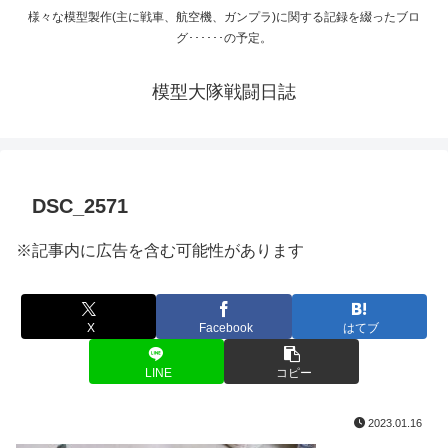
様々な模型製作(主に戦車、航空機、ガンプラ)に関する記録を綴ったブロ
グ･･････の予定。
模型大隊戦闘日誌
DSC_2571
※記事内に広告を含む可能性があります
X
Facebook
はてブ
LINE
コピー
2023.01.16