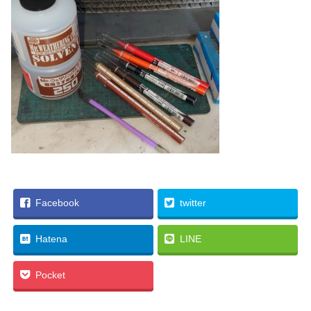
Facebook
twitter
Hatena
LINE
Pocket