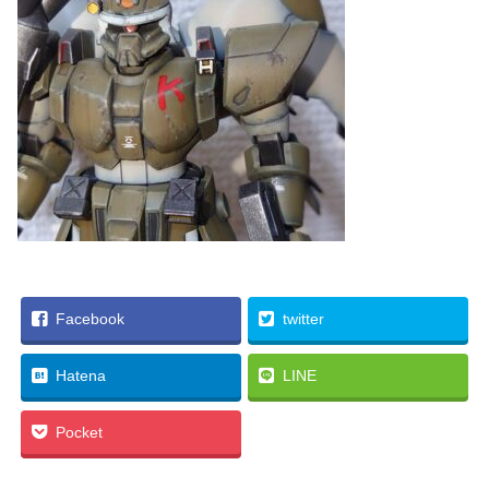
Facebook
twitter
Hatena
LINE
Pocket