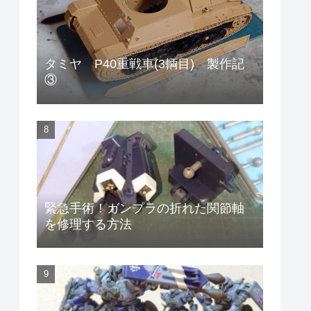
タミヤ P40重戦車(3輌目) 製作記
③
緊急手術！ガンプラの折れた関節軸
を修理する方法