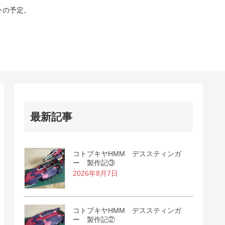
･の予定。
最新記事
コトブキヤHMM デススティンガ
ー 製作記③
2026年8月7日
コトブキヤHMM デススティンガ
ー 製作記②