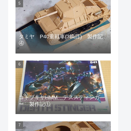
タミヤ P40重戦車(3輌目) 製作記
④
コトブキヤHMM デススティンガ
ー 製作記①