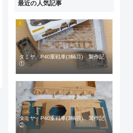
最近の人気記事
タミヤ P40重戦車(3輌目) 製作記
①
タミヤ P40重戦車(3輌目) 製作記
②