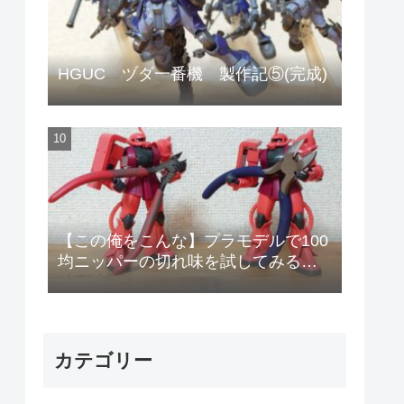
HGUC ヅダ一番機 製作記⑤(完成)
【この俺をこんな】プラモデルで100
均ニッパーの切れ味を試してみる
【安物のニッパーで作りやがって!】
カテゴリー