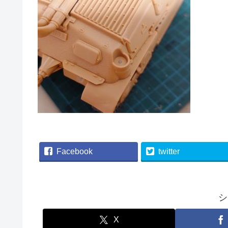
Facebook
twitter
シ
X