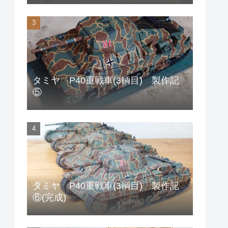
タミヤ P40重戦車(3輌目) 製作記
⑤
タミヤ P40重戦車(3輌目) 製作記
⑥(完成)