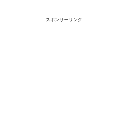
回はウェザリングをして完成させよう。
レーナ今月はこれが完成品第1号。筆者が
謎休業していたから順調に遅れていると
いう。アドルフ今月...
スポンサーリンク