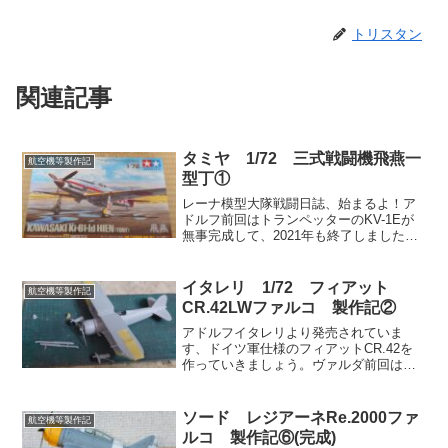
トリスタン
関連記事
タミヤ 1/72 三式戦闘機飛燕一
航空機等製作記
型丁①
レーナ模型大隊戦闘日誌、始まるよ！ア
ドルフ前回はトランペッターのKV-1Eが
無事完成して、2021年も終了しました
な。さて、年が明けた2022年最初の本記
事では･･････。ヴァルダ前回の最後でも
触れたけど、既にタミヤの飛燕が完成し
イタレリ 1/72 フィアット
航空機等製作記
ている。...
CR.42LWファルコ 製作記②
アドルフイタレリより発売されていま
す、ドイツ軍仕様のフィアットCR.42を
作っていきましょう。ヴァルダ前回は箱
の中身を確認した。今回は組み立て開
始。直前に組み立てたイタリア軍仕様と
ほぼ同じ内容の部分が多数なので、ダイ
ソード レジアーネRe.2000ファ
航空機等製作記
ジェスト版にして一気に組...
ルコ 製作記⑥(完成)