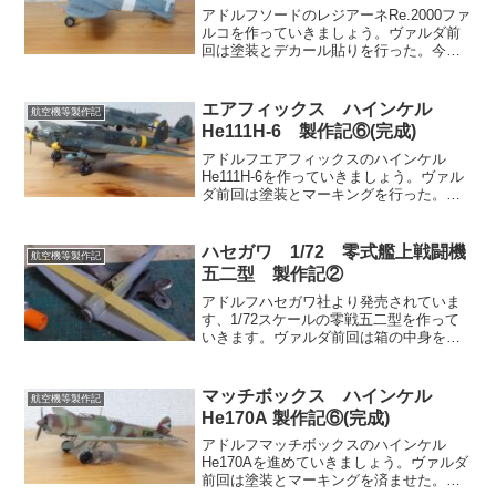
アドルフソードのレジアーネRe.2000ファ
ルコを作っていきましょう。ヴァルダ前
回は塗装とデカール貼りを行った。今回
は軽くウェザリングをしてさっさと完成
させてしまおう。レーナ年度初めに早速
完成品が。アドルフ滑り出しは順調です
エアフィックス ハインケル
航空機等製作記
な。ヴァルダこの...
He111H-6 製作記⑥(完成)
アドルフエアフィックスのハインケル
He111H-6を作っていきましょう。ヴァル
ダ前回は塗装とマーキングを行った。今
回は仕上げのウェザリングを行って完成
させよう。レーナまた筆者の作業に記事
が追いついて来た感じだね。アドルフな
ハセガワ 1/72 零式艦上戦闘機
航空機等製作記
んとか今回で完成に...
五二型 製作記②
アドルフハセガワ社より発売されていま
す、1/72スケールの零戦五二型を作って
いきます。ヴァルダ前回は箱の中身を確
認した。今回はコクピット周辺を組み立
てていく。レーナ1/72のゼロ戦……。筆
者は既にタミヤのを組んだことがあるん
マッチボックス ハインケル
航空機等製作記
だっけ。アドルフ...
He170A 製作記⑥(完成)
アドルフマッチボックスのハインケル
He170Aを進めていきましょう。ヴァルダ
前回は塗装とマーキングを済ませた。今