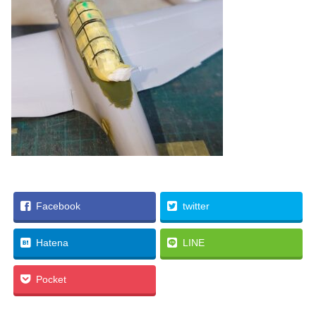
Facebook
twitter
Hatena
LINE
Pocket