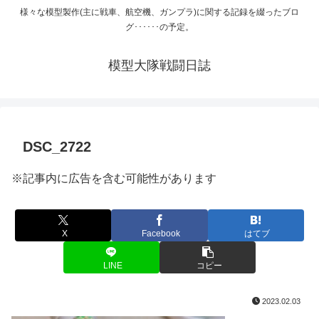
様々な模型製作(主に戦車、航空機、ガンプラ)に関する記録を綴ったブロ
グ･･････の予定。
模型大隊戦闘日誌
DSC_2722
※記事内に広告を含む可能性があります
X
Facebook
はてブ
LINE
コピー
2023.02.03