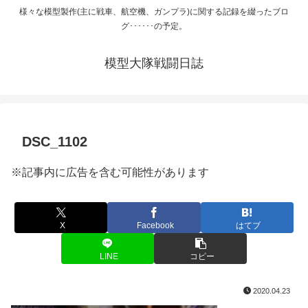
様々な模型製作(主に戦車、航空機、ガンプラ)に関する記録を綴ったブロ
グ･･････の予定。
模型大隊戦闘日誌
DSC_1102
※記事内に広告を含む可能性があります
X
Facebook
はてブ
LINE
コピー
2020.04.23