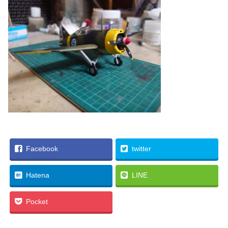
Facebook
twitter
Hatena
LINE
Pocket