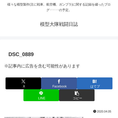
様々な模型製作(主に戦車、航空機、ガンプラ)に関する記録を綴ったブロ
グ･･････の予定。
模型大隊戦闘日誌
DSC_0889
※記事内に広告を含む可能性があります
X
Facebook
はてブ
LINE
コピー
2020.04.05