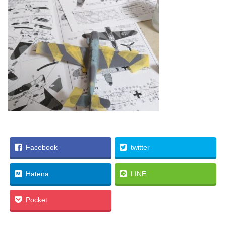
Facebook
twitter
Hatena
LINE
Pocket