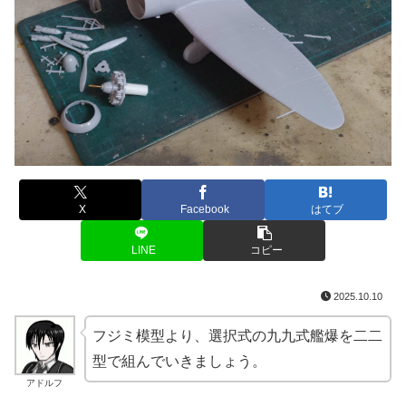
X
Facebook
はてブ
LINE
コピー
2025.10.10
フジミ模型より、選択式の九九式艦爆を二二
型で組んでいきましょう。
アドルフ