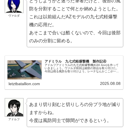
どうしようかと迷った筆者だけど、後部の風
防を分割することで何とか納めようとした。
ヴァルダ
これは以前組んだAZモデルの九七式軽爆撃
機の応用だ。
あそこまで合いは酷くないので、今回は後部
のみの分割に留める。
アドミラル 九七式軽爆撃機 製作記④
アドルフアドミラルの九七式軽爆撃機(Ki30 Ann)を作って
いきましょう。ヴァルダ前回は細部の部品を取り付けた。
今回は残る風防を取り付けよう。レーナなんかここが一番
の難所だったみたいだね。アドルフ問題が解決せず、数日
間ここの更新も止まりま...
2025.08.08
letztbatallion.com
あまり切り刻むと切りしろの分プラ地が減り
ますからね。
アドルフ
今度は風防同士で隙間ができるという。