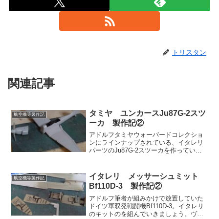
トリスタン
関連記事
タミヤ ユンカースJu87G-2スツ
航空機等製作記
ーカ 製作記②
アドルフタミヤウォーバードコレクショ
ンにラインナップされている、イタレリ
パーツのJu87G-2スツーカを作っていき
ましょう。ヴァルダ前回は箱の中身を確
認した。今回は組み立て開始。例によっ
てコクピットを組み、接着ができる箇所
イタレリ メッサーシュミット
航空機等製作記
をどんどん貼り合わ...
Bf110D-3 製作記②
アドルフ筆者が組みかけで放置していた
ドイツ軍双発戦闘機Bf110D-3。イタレリ
のキットのを組んでいきましょう。ヴァ