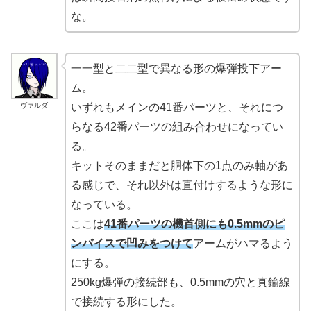
な。
一一型と二二型で異なる形の爆弾投下アー
ム。
ヴァルダ
いずれもメインの41番パーツと、それにつ
らなる42番パーツの組み合わせになってい
る。
キットそのままだと胴体下の1点のみ軸があ
る感じで、それ以外は直付けするような形に
なっている。
ここは
41番パーツの機首側にも0.5mmのピ
ンバイスで凹みをつけて
アームがハマるよう
にする。
250kg爆弾の接続部も、0.5mmの穴と真鍮線
で接続する形にした。