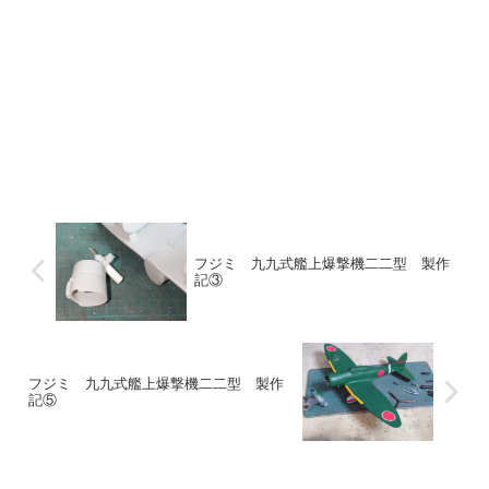
フジミ 九九式艦上爆撃機二二型 製作
記③
フジミ 九九式艦上爆撃機二二型 製作
記⑤