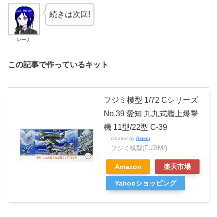
続きは次回!
レーナ
この記事で作っているキット
フジミ模型 1/72 Cシリーズ
No.39 愛知 九九式艦上爆撃
機 11型/22型 C-39
created by
Rinker
フジミ模型(FUJIMI)
Amazon
楽天市場
Yahooショッピング