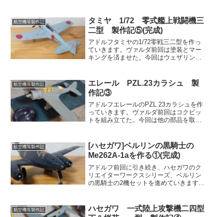
ルダ前回は組みかけ品をサルベージして
きた。今回はそれを再開。合わせ目部分
を貼り合わせたり、機内を組んでいこ
タミヤ 1/72 零式艦上戦闘機三
航空機等製作記
う。レーナイタレリ...
二型 製作記⑤(完成)
アドルフタミヤの1/72零戦三二型を作っ
ていきます。ヴァルダ前回は塗装とマー
キングを済ませた。今回はウェザリング
をして完成させる。レーナ今日は参院選
だったようだね。この記事が上がる頃に
はもう開票が始まっているはず。アドル
エレール PZL.23カラシュ 製
航空機等製作記
フ筆者も午前中の内に...
作記③
アドルフエレールのPZL.23カラシュを作
っていきます。ヴァルダ前回はコクピッ
トを組み立てた。今回は他の部品を取り
付けて全体の組み立て作業を終えよう。
レーナここ最近の筆者とは思えないよう
な早さで進んでいるね。アドルフただ幾
[ハセガワ]ベルリンの黒騎士の
航空機等製作記
つか調整もしていま...
Me262A-1aを作る①(完成)
アドルフ前回に引き続き、ハセガワのク
リエイターワークスシリーズ、ベルリン
の黒騎士の2機セットを進めていきます。
ヴァルダさて2機セットのうちフォッケウ
ルフFw-190は完成した。今回はもう一つ
の戦闘機、Me262を作っていこう。アド
ハセガワ 一式陸上攻撃機二四型
航空機等製作記
ルフヴァル...