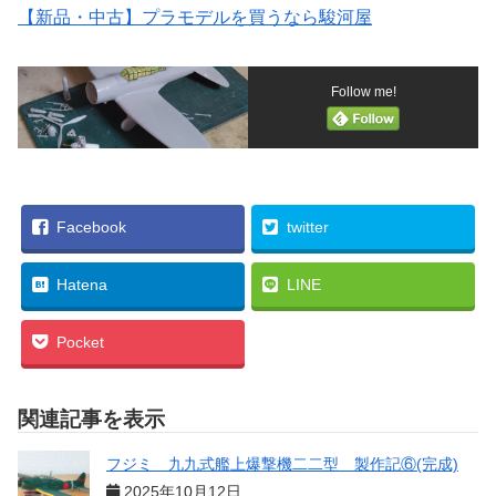
【新品・中古】プラモデルを買うなら駿河屋
Follow me!
Facebook
twitter
Hatena
LINE
Pocket
関連記事を表示
フジミ 九九式艦上爆撃機二二型 製作記⑥(完成)
2025年10月12日