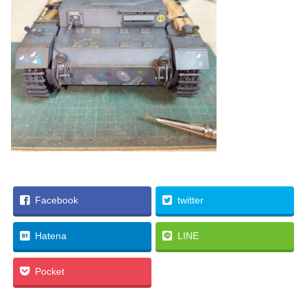
Facebook
twitter
Hatena
LINE
Pocket