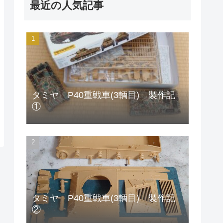
最近の人気記事
タミヤ P40重戦車(3輌目) 製作記
①
タミヤ P40重戦車(3輌目) 製作記
②