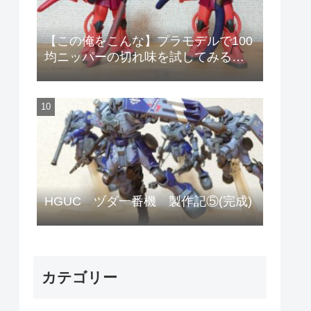
【この俺をこんな】プラモデルで100
均ニッパーの切れ味を試してみる
【安物のニッパーで作りやがって!】
HGUC ヅダ一番機 製作記⑤(完成)
カテゴリー