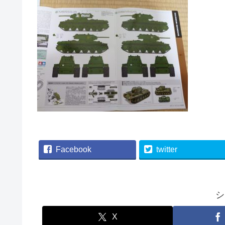
Facebook
twitter
シ
X