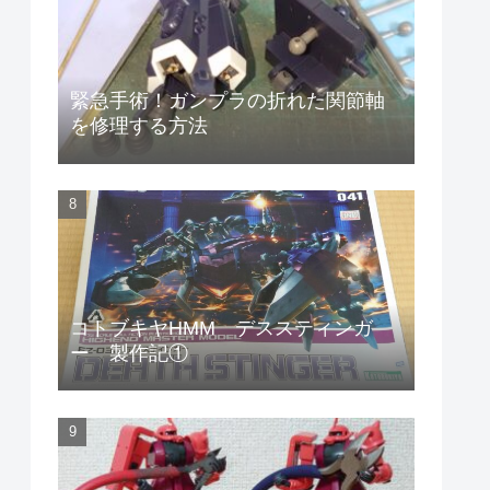
緊急手術！ガンプラの折れた関節軸
を修理する方法
コトブキヤHMM デススティンガ
ー 製作記①