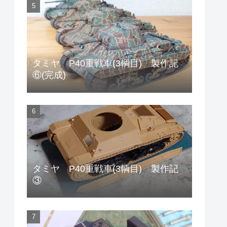
タミヤ P40重戦車(3輌目) 製作記
⑥(完成)
タミヤ P40重戦車(3輌目) 製作記
③