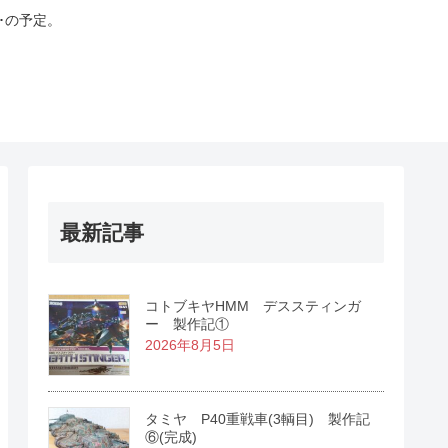
･の予定。
最新記事
コトブキヤHMM デススティンガ
ー 製作記①
2026年8月5日
タミヤ P40重戦車(3輌目) 製作記
⑥(完成)