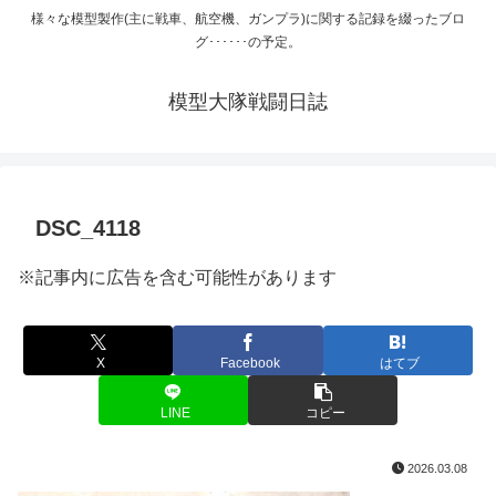
様々な模型製作(主に戦車、航空機、ガンプラ)に関する記録を綴ったブロ
グ･･････の予定。
模型大隊戦闘日誌
DSC_4118
※記事内に広告を含む可能性があります
X
Facebook
はてブ
LINE
コピー
2026.03.08