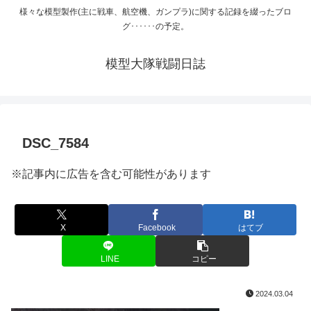
様々な模型製作(主に戦車、航空機、ガンプラ)に関する記録を綴ったブロ
グ･･････の予定。
模型大隊戦闘日誌
DSC_7584
※記事内に広告を含む可能性があります
X
Facebook
はてブ
LINE
コピー
2024.03.04