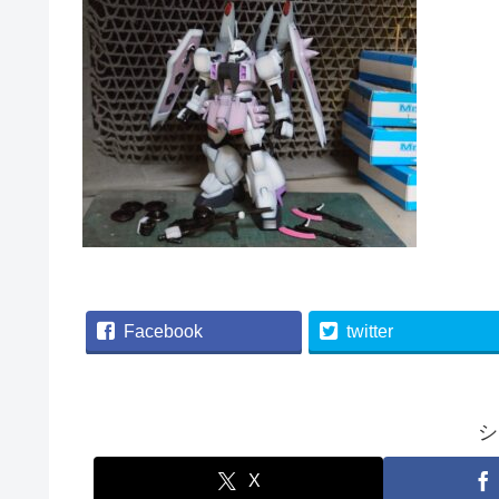
Facebook
twitter
シ
X