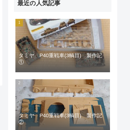
最近の人気記事
タミヤ P40重戦車(3輌目) 製作記
①
タミヤ P40重戦車(3輌目) 製作記
②