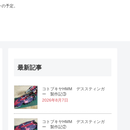
･の予定。
最新記事
コトブキヤHMM デススティンガ
ー 製作記③
2026年8月7日
コトブキヤHMM デススティンガ
ー 製作記②