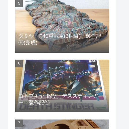
タミヤ P40重戦車(3輌目) 製作記
⑥(完成)
コトブキヤHMM デススティンガ
ー 製作記①