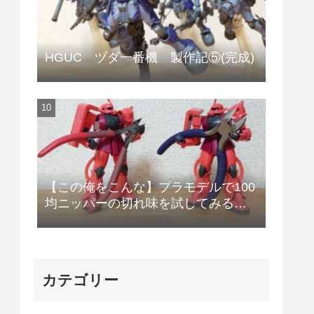
HGUC ヅダ一番機 製作記⑤(完成)
【この俺をこんな】プラモデルで100
均ニッパーの切れ味を試してみる
【安物のニッパーで作りやがって!】
カテゴリー