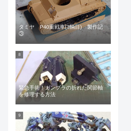
タミヤ P40重戦車(3輌目) 製作記
③
緊急手術！ガンプラの折れた関節軸
を修理する方法