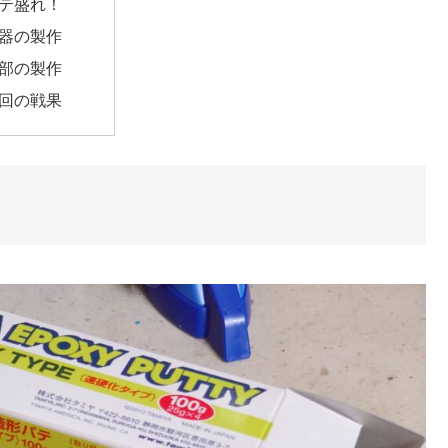
テ盛れ！
器の製作
部の製作
回の戦果