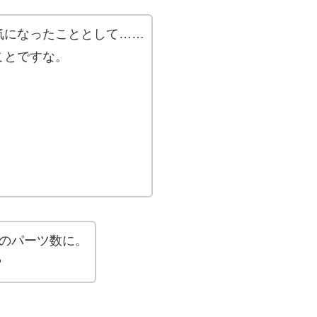
気になったこととして……
ことですな。
倍のパーツ数に。
？