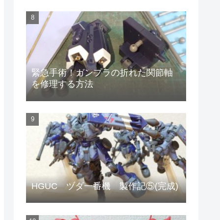
緊急手術！ガンプラの折れた関節軸
を修理する方法
HGUC ヅダ一番機 製作記⑤(完成)