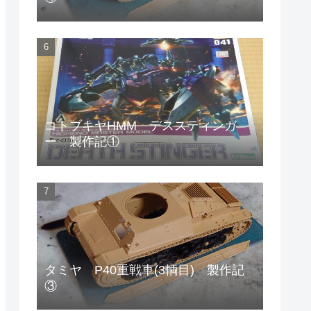
コトブキヤHMM デススティンガ
ー 製作記①
タミヤ P40重戦車(3輌目) 製作記
③