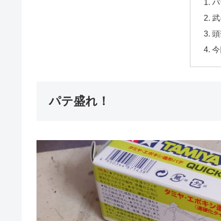
パ
武
頭
今
パテ盛れ！