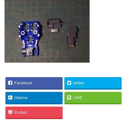
Facebook
twitter
Hatena
LINE
Pocket