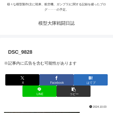
様々な模型製作(主に戦車、航空機、ガンプラ)に関する記録を綴ったブロ
グ･･････の予定。
模型大隊戦闘日誌
DSC_9828
※記事内に広告を含む可能性があります
X
Facebook
はてブ
LINE
コピー
2024.10.03