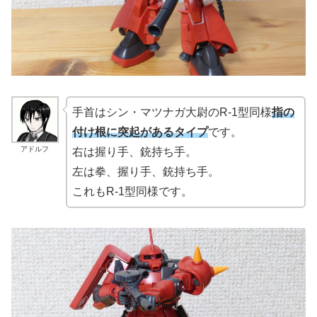
手首はシン・マツナガ大尉のR-1型同様
指の
付け根に突起があるタイプ
です。
アドルフ
右は握り手、銃持ち手。
左は拳、握り手、銃持ち手。
これもR-1型同様です。