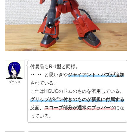
付属品もR-1型と同様。
･･････と思いきや
ジャイアント・バズが追加
ヴァルダ
されている。
これはHGUCのドムのものを流用している。
グリップがピン付きのものが新規に付属する
反面、
スコープ部分が通常のプラパーツ
にな
っている。