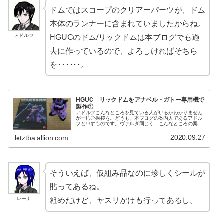
ドムではスコープのクリアーパーツが、ドム
本体のランナーに含まれていましたからね。
アドルフ
HGUCのドム/リックドムは本ブログでも過
去に作っているので、よろしければそちら
を･･････。
HGUC リックドムをアナベル・ガトー専用機で
製作①
アドルフこんなところを見ている人がいるかわかりません
が一応ご挨拶を。どうも、本ブログの案内人であるアドル
フと申すものです。ヴァルダ同じく、こんなところの案内
人であるヴァルダ。アドルフツィンメリットコーティング
の特集の影響で製作した3輌のAF...
2020.09.27
letztbatallion.com
そういえば、仮組み品なのに珍しくシールが
貼ってあるね。
レーナ
粗めだけど、ヤスリがけも行ってあるし。