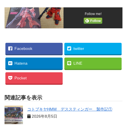
Follow me!
Facebook
twitter
Hatena
LINE
Pocket
関連記事を表示
コトブキヤHMM デススティンガー 製作記①
2026年8月5日