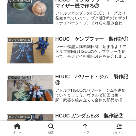
ガンプラ製作記録
マイザー機で作る②
アドルフガンプラのHGUCシリーズより
発売されています、ザクI(旧ザク)とザクI
スナイパータイプ。それらを組み合わせ
て、ゲーム「ジオニックフロント」で初
登場したゲラート・シュマイザー少佐機
を作ってみましょう。ヴァルダ前回は筆
HGUC ケンプファー 製作記①
ガンプラ製作記録
者がしばらく放置...
レーナ模型大隊戦闘日誌、始まるよ！ア
ドルフ前回はHGUCのケンプファーを使
って、モノアイ可動化改造を紹介しまし
た。今回は……。ヴァルダ通常のプラモ
製作記に戻る。そのケンプファーを作っ
ていこう。まずは仮組み品チェックだ。
レーナジオニストの筆者...
HGUC パワード・ジム 製作記
ガンプラ製作記録
④
アドルフHGUCのパワード・ジムを進め
ていきましょう。ヴァルダ前回は腕・
脚・武器を組み立てて全体の部品が揃っ
た。今回は塗装を行いマーキング。ウェ
ザリングの途中まで手をつける予定だ。
レーナ難しい工作部分は終わったから、
HGUC ガンダムEz8 製作記②
ガンプラ製作記録
これで後はいつも通り……...
アドルフHGUCのガンダムEz8を作ってい
きましょう。ヴァルダ前回は筆者が仮組
みして放置していたものをサルベージし
ホーム
検索
トップ
サイドバー