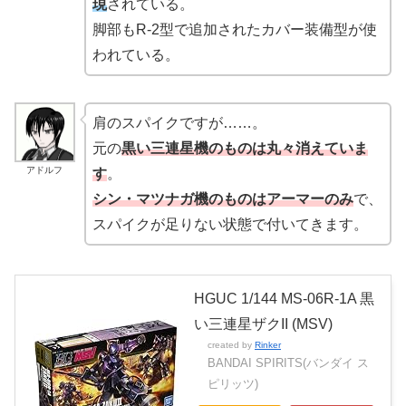
現
されている。
脚部もR-2型で追加されたカバー装備型が使
われている。
肩のスパイクですが……。
元の
黒い三連星機のものは丸々消えていま
アドルフ
す
。
シン・マツナガ機のものはアーマーのみ
で、
スパイクが足りない状態で付いてきます。
HGUC 1/144 MS-06R-1A 黒
い三連星ザクII (MSV)
created by
Rinker
BANDAI SPIRITS(バンダイ ス
ピリッツ)