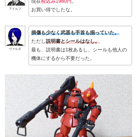
現在
税込み1980円
。
アドルフ
お買い得でしたな。
損傷も少なく武器も手首も揃っていた。
ただし
説明書とシールはなし。
ヴァルダ
最も、説明書は1枚あるし、シールも他人の
機体にするから不要だった。