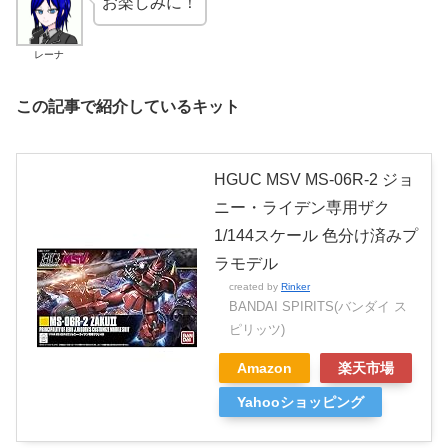
お楽しみに！
レーナ
この記事で紹介しているキット
HGUC MSV MS-06R-2 ジョ
ニー・ライデン専用ザク
1/144スケール 色分け済みプ
ラモデル
created by
Rinker
BANDAI SPIRITS(バンダイ ス
ピリッツ)
Amazon
楽天市場
Yahooショッピング