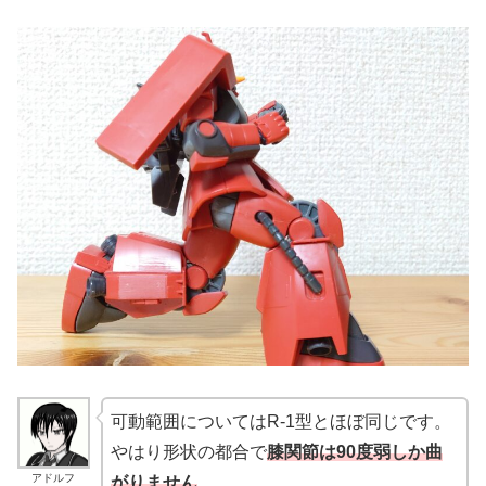
可動範囲についてはR-1型とほぼ同じです。
やはり形状の都合で
膝関節は90度弱しか曲
アドルフ
がりません
。