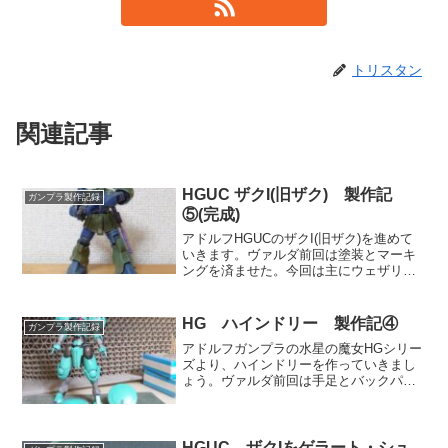
トリスタン
関連記事
HGUC ザクI(旧ザク) 製作記
ガンプラ製作記録
⑤(完成)
アドルフHGUCのザクI(旧ザク)を進めて
いきます。ヴァルダ前回は塗装とマーキ
ングを済ませた。今回は主にウェザリン
グなど仕上げを行って完成させよう。レ
ーナそういえばザクの日が迫ってきた
ね。後4日だけど･･････。アドルフもう1
HG ハインドリー 製作記④
ガンプラ製作記録
機は厳しいで...
アドルフガンプラの水星の魔女HGシリー
ズより、ハインドリーを作っていきまし
ょう。ヴァルダ前回は手足とバックパッ
クを組み立てた。まだ脚部の整形が完了
していないけど、スケジュールの都合で
今回は塗装に入ろう。レーナ今日は日曜
日で、先ほど水星の魔女...
HGUC ザクIをゲラート・シュ