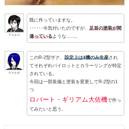
既に作っていますな。
･･････今気付いたのですが、
足首の塗装が間
アドルフ
違っている
ような……。
このR-2型ザク、
設定上は4機のみ生産
され
てそれぞれパイロットとカラーリングが特定
ヴァルダ
されている。
今回は一部装備と塗装を変更してR-2型の1
つ
ロバート・ギリアム大佐
機
で作っ
てみたいと思う。