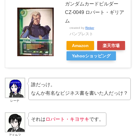
ガンダムカードビルダー
CZ-0049 ロバート・ギリア
ム
created by
Rinker
バンプレスト
Amazon
楽天市場
Yahooショッピング
誰だっけ。
なんか有名なビジネス書を書いた人だっけ？
レーナ
それは
ロバート・キヨサキ
です。
アドルフ