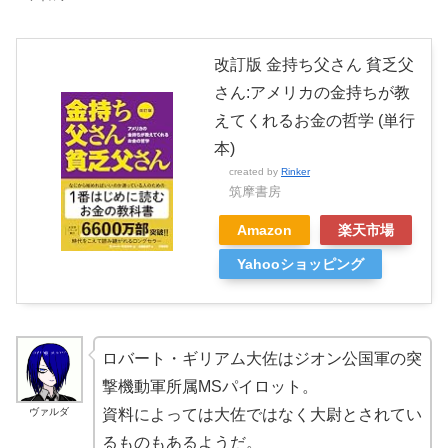
改訂版 金持ち父さん 貧乏父
さん:アメリカの金持ちが教
えてくれるお金の哲学 (単行
本)
created by
Rinker
筑摩書房
Amazon
楽天市場
Yahooショッピング
ロバート・ギリアム大佐はジオン公国軍の突
撃機動軍所属MSパイロット。
ヴァルダ
資料によっては大佐ではなく大尉とされてい
るものもあるようだ。