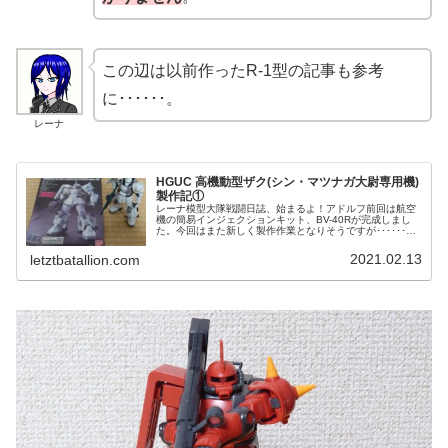
この辺は以前作ったR-1型の記事も参考
に･･････。
レーナ
HGUC 高機動型ザク(シン・マツナガ大尉専用機)
製作記①
レーナ模型大隊戦闘日誌、始まるよ！アドルフ前回は航空
機の簡易インジェクションキット、BV-40Rが完成しまし
た。今回はまた新しく製作作業となりそうですが･･････。
ヴァルダ3月9日のザクの日まで1ヶ月を切った。･･････な
ので、今回はガ...
2021.02.13
letztbatallion.com