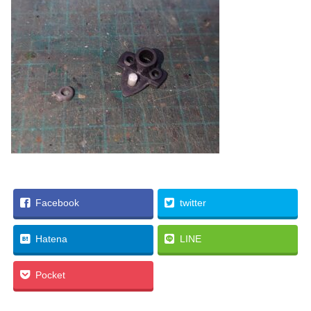
Facebook
twitter
Hatena
LINE
Pocket