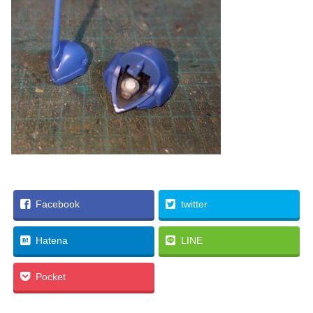
Facebook
twitter
Hatena
LINE
Pocket