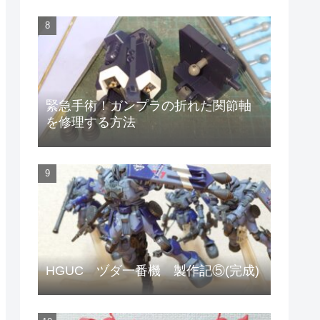
緊急手術！ガンプラの折れた関節軸
を修理する方法
HGUC ヅダ一番機 製作記⑤(完成)