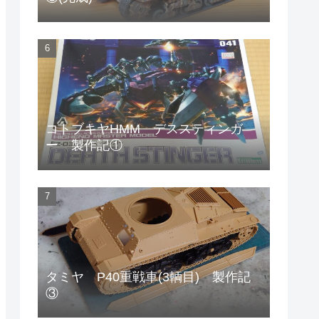
コトブキヤHMM デススティンガ
ー 製作記①
タミヤ P40重戦車(3輌目) 製作記
③