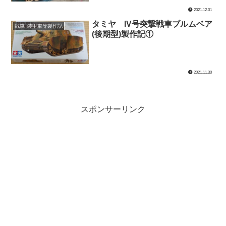
2021.12.01
タミヤ IV号突撃戦車ブルムベア
戦車･装甲車等製作記
(後期型)製作記①
2021.11.30
スポンサーリンク