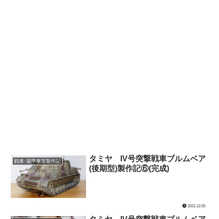
タミヤ IV号突撃戦車ブルムベア
戦車･装甲車等製作記
(後期型)製作記⑥(完成)
2021.12.05