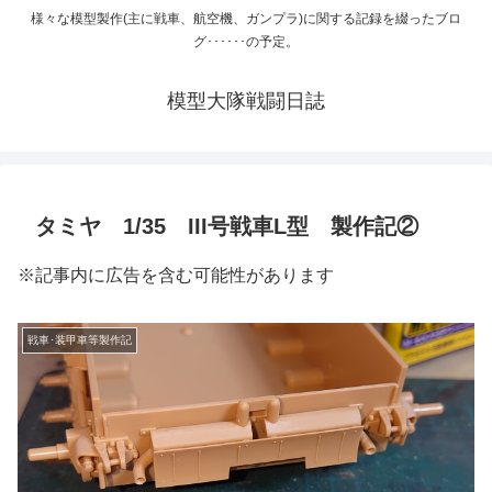
様々な模型製作(主に戦車、航空機、ガンプラ)に関する記録を綴ったブロ
グ･･････の予定。
模型大隊戦闘日誌
タミヤ 1/35 III号戦車L型 製作記②
※記事内に広告を含む可能性があります
戦車･装甲車等製作記