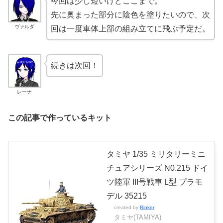
今回は少し短いけどここまで。
先に奥まった部分に陰色を塗りたいので、次
ヴァルダ
回は一度車体上部の組み立てに飛ぶ予定だ。
続きは次回！
レーナ
この記事で作っているキット
タミヤ 1/35 ミリタリーミニ
チュアシリーズ N0.215 ドイ
ツ陸軍 III号戦車 L型 プラモ
デル 35215
created by
Rinker
タミヤ(TAMIYA)