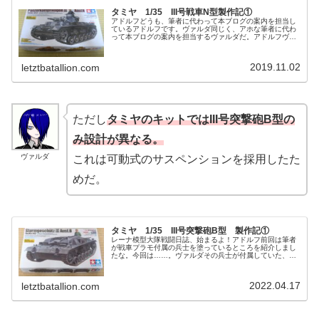
タミヤ 1/35 III号戦車N型製作記①
アドルフどうも、筆者に代わって本ブログの案内を担当し
ているアドルフです。ヴァルダ同じく、アホな筆者に代わ
って本ブログの案内を担当するヴァルダだ。アドルフヴァ
ルダ殿、前回は新たな戦車を生産する予定が、部品の補給
の都合で止まってしまいましたが。...
2019.11.02
letztbatallion.com
ただし
タミヤのキットではIII号突撃砲B型の
み設計が異なる。
ヴァルダ
これは可動式のサスペンションを採用したた
めだ。
タミヤ 1/35 III号突撃砲B型 製作記①
レーナ模型大隊戦闘日誌、始まるよ！アドルフ前回は筆者
が戦車プラモ付属の兵士を塗っているところを紹介しまし
たな。今回は……。ヴァルダその兵士が付属していた、突
撃砲の車輌本体を作っていこう。とりあえず、今回は開封
作業だけになるけどね。レーナあの...
2022.04.17
letztbatallion.com