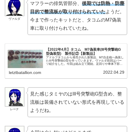
マフラーの排気管部分、
後期では防熱・防塵
目的で整流板が取り付けられていた
ようだ。
ヴァルダ
今まで作ったキットだと、タコムのM7偽装
車に取り付けられていたね。
【2022年4月】タコム M7偽装車(III号突撃砲G
型偽装型) 製作記②【新製品】
アドルフタコムから発売された新製品、M7自走砲へ偽装し
たIII号突撃砲G型を作っていきます。ヴァルダ前回はパー
ツ紹介をした。今回は組み立て開始。足回りや車体下部を
進めてみよう。レーナ筆者がなんか補給してきたよ。ヴァ
ルダ瞬間接着剤を補給したけ...
2022.04.29
letztbatallion.com
見た感じタミヤのはIII号突撃砲G型含め、整
流板は装備されていない形式を再現している
レーナ
ようだね。