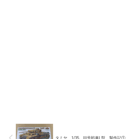
タミヤ 1/35 III号戦車L型 製作記①