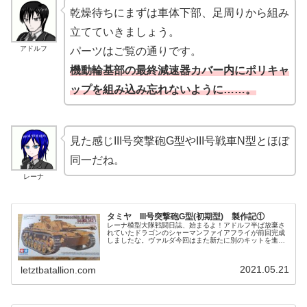
乾燥待ちにまずは車体下部、足周りから組み
立てていきましょう。
アドルフ
パーツはご覧の通りです。
機動輪基部の最終減速器カバー内にポリキャ
ップを組み込み忘れないように……。
見た感じIII号突撃砲G型やIII号戦車N型とほぼ
同一だね。
レーナ
タミヤ III号突撃砲G型(初期型) 製作記①
レーナ模型大隊戦闘日誌、始まるよ！アドルフ半ば放棄さ
れていたドラゴンのシャーマンファイアフライが前回完成
しましたな。ヴァルダ今回はまた新たに別のキットを進め
ていこう。アドルフまたTwittr企画に合わせるのですかな。
ヴァルダいや、今回はそれ...
2021.05.21
letztbatallion.com