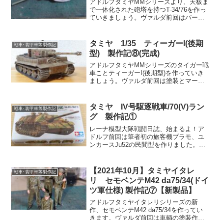
アドルフタミヤMMシリーズより、天板ま
で一体化された砲塔を持つT-34/76を作っ
ていきましょう。ヴァルダ前回はパーツ
確認を行った。今回は各部の貼り合わ
せ・埋め作業を行い、乾燥待ちに転輪や
砲塔を組んでいこう。レーナ安心のタミ
タミヤ 1/35 ティーガーI(後期
戦車･装甲車等製作記
ヤMMシリーズ。...
型) 製作記⑧(完成)
アドルフタミヤMMシリーズのタイガー戦
車ことティーガーI(後期型)を作っていき
ましょう。ヴァルダ前回は塗装とマーキ
ングを施した。今回はウェザリングをし
て完成に持ち込もう。レーナやっと完
成。ずいぶん時間がかかったね。アドル
タミヤ IV号駆逐戦車/70(V)ラン
戦車･装甲車等製作記
フ今月はこれで3つ目...
グ 製作記①
レーナ模型大隊戦闘日誌、始まるよ！ア
ドルフ前回は筆者初の旅客機プラモ、ユ
ンカースJu52の民間型を作りました。今
回は何を作るのでしょうか。ヴァルダこ
こ最近航空機が続いていた。今回は久々
に戦車でも作ってみよう。レーナなるべ
【2021年10月】タミヤイタレ
戦車･装甲車等製作記
く簡単そうなのがいい...
リ セモベンテM42 da75/34(ドイ
ツ軍仕様) 製作記⑦【新製品】
アドルフタミヤイタレリシリーズの新
作、セモベンテM42 da75/34を作ってい
きます。ヴァルダ前回は車輌の塗装作業