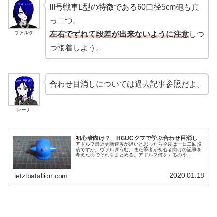
III号戦車L型の特徴である60口径5cm砲も真
っ二つ。
ヴァルダ
左右でずれて段差が出来ないように注意
しつ
つ接着しよう。
合わせ目消しについては過去記事参照だよ。
レーナ
初心者向け？ HGUCグフで学ぶ合わせ目消し
アドルフ最近更新速度が遅いと思ったら今度は一日二回投
稿ですか。ヴァルダうむ。また筆者が初心者向けの記事を
考えたのでそれをまとめる。アドルフ何をするのや
ら……。合わせ目消しを行ってみようヴァルダ作業の前に
使用するキットの紹介を。前回に引き続き...
2020.01.18
letztbatallion.com