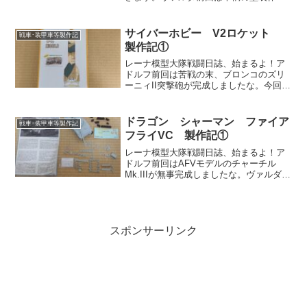
が完了した。今回は兵士たちの塗装を進
めていこう。レーナ次で完成するかな？
アドルフ前回の塗装やり直しでだいぶ時
サイバーホビー V2ロケット
戦車･装甲車等製作記
間を使いましたか...
製作記①
レーナ模型大隊戦闘日誌、始まるよ！ア
ドルフ前回は苦戦の末、ブロンコのズリ
ーニィII突撃砲が完成しましたな。今回
は……。ヴァルダもっと簡単そうなキッ
トで息抜きとしよう。アドルフなにやら
筆者が「空を飛ぶものを作る」とかいっ
ドラゴン シャーマン ファイア
戦車･装甲車等製作記
ていましたな。レーナ飛...
フライVC 製作記①
レーナ模型大隊戦闘日誌、始まるよ！ア
ドルフ前回はAFVモデルのチャーチル
Mk.IIIが無事完成しましたな。ヴァルダ今
回もチャーチル歩兵戦車同様、イギリス
製の戦車を作ってみよう。レーナイギリ
ス製……ひっかかる表現だね。アドルフ
何となく察しはつ...
スポンサーリンク