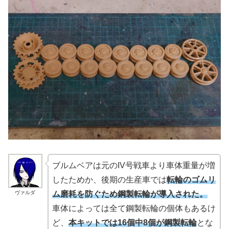
ブルムベアは元のIV号戦車より車体重量が増
したためか、後期の生産車では
転輪のゴムリ
ヴァルダ
ム磨耗を防ぐため鋼製転輪が導入された。
車体によっては全て鋼製転輪の個体もあるけ
ど、
本キットでは16個中8個が鋼製転輪
とな