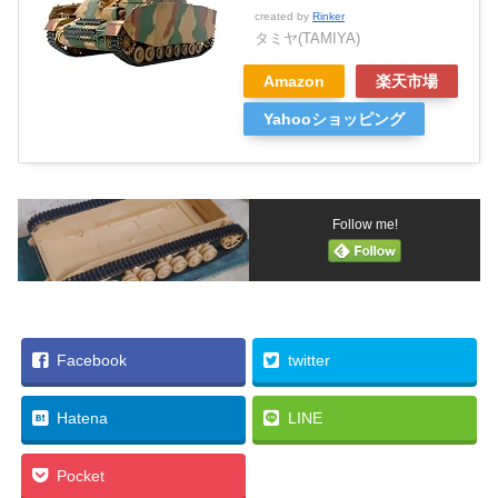
created by
Rinker
タミヤ(TAMIYA)
Amazon
楽天市場
Yahooショッピング
Follow me!
Facebook
twitter
Hatena
LINE
Pocket