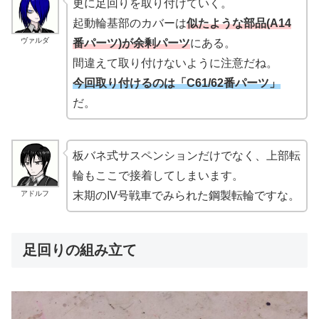
更に足回りを取り付けていく。
起動輪基部のカバーは
似たような部品(A14
ヴァルダ
番パーツ)が余剰パーツ
にある。
間違えて取り付けないように注意だね。
今回取り付けるのは「C61/62番パーツ」
だ。
板バネ式サスペンションだけでなく、上部転
輪もここで接着してしまいます。
アドルフ
末期のIV号戦車でみられた鋼製転輪ですな。
足回りの組み立て