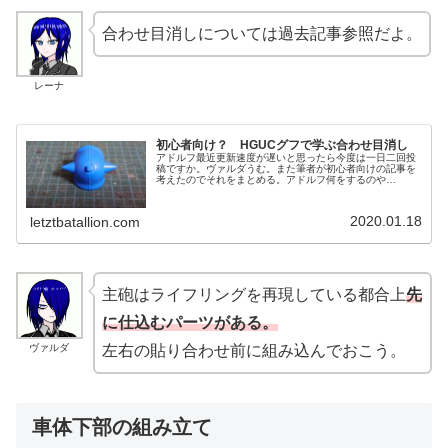
合わせ目消しについては過去記事参照だよ。
レーナ
初心者向け？ HGUCグフで学ぶ合わせ目消し
アドルフ最近更新速度が遅いと思ったら今度は一日二回投
稿ですか。ヴァルダうむ。また筆者が初心者向けの記事を
考えたのでそれをまとめる。アドルフ何をするのや
ら……。合わせ目消しを行ってみようヴァルダ作業の前に
使用するキットの紹介を。前回に引き続き...
2020.01.18
letztbatallion.com
主砲はライフリングを再現している都合上
先
に仕込むパーツがある。
ヴァルダ
左右の貼り合わせ前に組み込んでおこう。
車体下部の組み立て