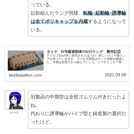
っている。
以前組んだラング同様、
転輪･起動輪･誘導輪
は全てポリキャップを内蔵
するようになって
いる。
タミヤ IV号駆逐戦車/70(V)ラング 製作記②
アドルフ2014年に発売されたほうの、新しいタミヤ製ラン
グを作っていきます。ヴァルダ前回はキット内容を確認し
た。今回は足回りから組んでいこう。レーナところで筆者
は何でこのキットを唐突に買ってきて作り始めたんだろ
う？ヴァルダ筆者がまたTwit...
2021.09.08
letztbatallion.com
旧製品の中期型は全部ゴムリム付きだったよ
ね。
レーナ
代わりに誘導輪がパイプ型と鋳造製の選択だ
ったけど。