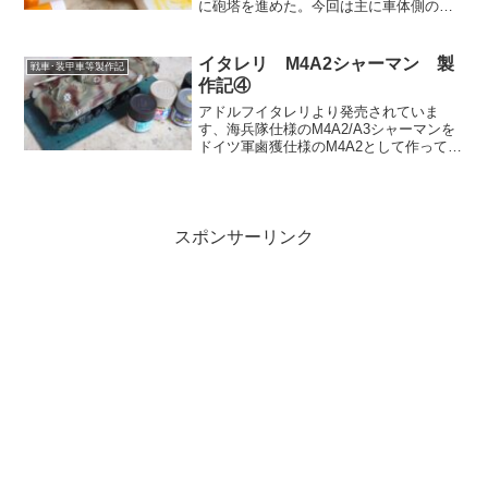
に砲塔を進めた。今回は主に車体側の製
作と行こう。アドルフここ最近、順調に
記事の更新をしていますな。ヴァルダ模
型大隊に休みはない。あるのは積みの山
イタレリ M4A2シャーマン 製
戦車･装甲車等製作記
だけだ。転輪処理だ パー...
作記④
アドルフイタレリより発売されていま
す、海兵隊仕様のM4A2/A3シャーマンを
ドイツ軍鹵獲仕様のM4A2として作ってみ
ましょう。ヴァルダ前回は少し横道に逸
れて、このキットに使うブロンコ製の可
動履帯について語ってみた。今回は本編
へ復帰。最終チェ...
スポンサーリンク