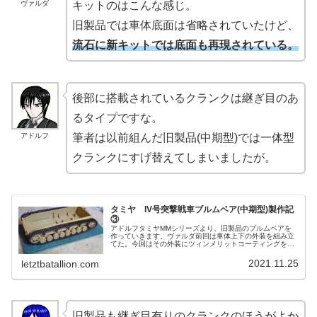
ヴァルダ
キットのはこんな感じ。
旧製品では車体底面は省略されていたけど、
流石に新キットでは底面も再現されている。
後部に搭載されているクランクは継ぎ目のあ
るタイプですな。
アドルフ
筆者は以前組んだ旧製品(中期型)では一体型
クランクにすげ替えてしまいましたが。
タミヤ IV号突撃戦車ブルムベア(中期型)製作記
③
アドルフタミヤMMシリーズより、旧製品のブルムベアを
作っていきます。ヴァルダ前回は車体上下の外装を組み立
てた。今回はその外装にツィンメリットコーティングを施
し、車体下部の組み立てを仕上げてしまおう。レーナなん
かAFV系列は最近コーティングす...
2021.11.25
letztbatallion.com
旧製品も継ぎ目有りのクランクのほうがよか