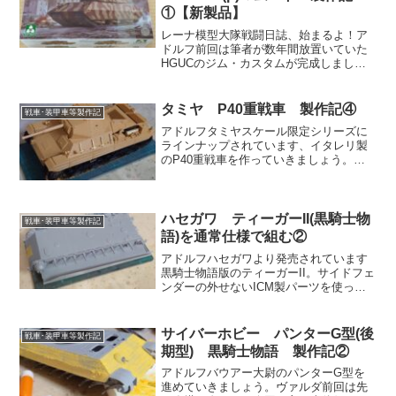
①【新製品】
レーナ模型大隊戦闘日誌、始まるよ！ア
ドルフ前回は筆者が数年間放置いていた
HGUCのジム・カスタムが完成しました
な。今回は……。ヴァルダ久々に新製品
レビューだ。今月新発売した、あるAFV
キットを作っていく。レーナここ最近作
タミヤ P40重戦車 製作記④
戦車･装甲車等製作記
っていなかったような...
アドルフタミヤスケール限定シリーズに
ラインナップされています、イタレリ製
のP40重戦車を作っていきましょう。ヴ
ァルダ前回は履帯を巻いて車体上部外装
を組んだ。今回は車体上部の細かい装備
や砲塔を組んで、全体の組み立て作業を
終えよう。レーナ筆者が...
ハセガワ ティーガーII(黒騎士物
戦車･装甲車等製作記
語)を通常仕様で組む②
アドルフハセガワより発売されています
黒騎士物語版のティーガーII。サイドフェ
ンダーの外せないICM製パーツを使って
いる本キットを、通常のドイツ軍仕様で
作ってみましょう。ヴァルダ前回は箱の
中身を確認した。今回は組み立て開始。
サイバーホビー パンターG型(後
戦車･装甲車等製作記
合わせ目箇所を貼り...
期型) 黒騎士物語 製作記②
アドルフバウアー大尉のパンターG型を
進めていきましょう。ヴァルダ前回は先