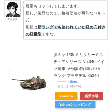
履帯もセットしてしまいます。
新しい製品なので、接着塗装が可能なベルト
アドルフ
式。
形状は
新ラングでも使われていた軽め穴付き
の軽量型
ですな。
タミヤ 1/35 ミリタリーミニ
チュアシリーズ No.340 ドイ
ツ陸軍 IV号駆逐戦車 /70 V
ラング プラモデル 35340
created by
Rinker
タミヤ(TAMIYA)
Amazon
楽天市場
Yahooショッピング