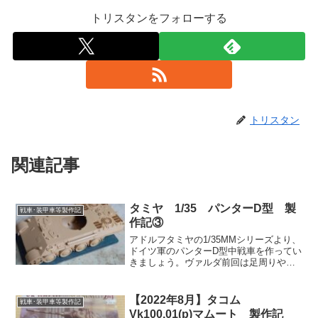
トリスタンをフォローする
トリスタン
関連記事
タミヤ 1/35 パンターD型 製
戦車･装甲車等製作記
作記③
アドルフタミヤの1/35MMシリーズより、
ドイツ軍のパンターD型中戦車を作ってい
きましょう。ヴァルダ前回は足周りや車
体下部を進めた。今回は後部パネルや車
体上部を進めて行こう。レーナなんか筆
者が迷走しているみたいだね。裏ではあ
【2022年8月】タコム
戦車･装甲車等製作記
ちこちに手をつけ...
Vk100.01(p)マムート 製作記