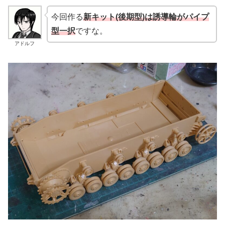
今回作る
新キット(後期型)は誘導輪がパイプ
型一択
ですな。
アドルフ