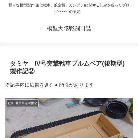
様々な模型製作(主に戦車、航空機、ガンプラ)に関する記録を綴ったブロ
グ･･････の予定。
模型大隊戦闘日誌
タミヤ IV号突撃戦車ブルムベア(後期型)
製作記②
※記事内に広告を含む可能性があります
戦車･装甲車等製作記