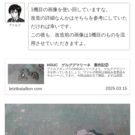
1機目の画像を使い回していますな。
改造の詳細なんかはそちらを参考にしていた
アドルフ
だければ幸いです。
この後も、改造前の画像は1機目のものを流
用させていただきますよ。
HGUC ゲルググマリーネ 製作記②
アドルフガンプラのHGUCシリーズより、ゲルググマリー
ネを作っていきましょう。ヴァルダ前回は仮組み放置品を
サルベージしてきた。今回は組み立て開始。まずは頭部か
ら手をつけてみよう。レーナ今回はなんか時間がかかりそ
うな予感。アドルフ筆者としては...
2025.03.15
letztbatallion.com