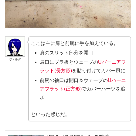
ここは主に肩と前腕に手を加えている。
肩のスリット部分を開口
ヴァルダ
肩口にプラ板とウェーブの
Uバーニアフ
ラット(長方形)
を貼り付けてカバー風に
前腕の袖口は開口＆ウェーブの
Uバーニ
アフラット(正方形)
でカバーパーツを追
加
といった感じだ。