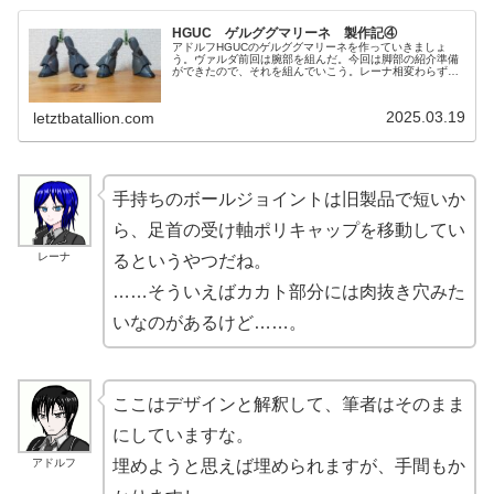
HGUC ゲルググマリーネ 製作記④
アドルフHGUCのゲルググマリーネを作っていきましょ
う。ヴァルダ前回は腕部を組んだ。今回は脚部の紹介準備
ができたので、それを組んでいこう。レーナ相変わらず難
航中のようだね。アドルフ筆者としては、後戻りができな
くなる切削・切断にはどうしても抵...
2025.03.19
letztbatallion.com
手持ちのボールジョイントは旧製品で短いか
ら、足首の受け軸ポリキャップを移動してい
レーナ
るというやつだね。
……そういえばカカト部分には肉抜き穴みた
いなのがあるけど……。
ここはデザインと解釈して、筆者はそのまま
にしていますな。
アドルフ
埋めようと思えば埋められますが、手間もか