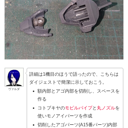
詳細は1機目のほうで語ったので、こちらは
ダイジェストで簡潔に示しておこう。
ヴァルダ
額内部とアゴ内部を切削し、スペースを
作る
コトブキヤの
モビルパイプ
と
丸ノズル
を
使いモノアイパーツを作成
切削したアゴパーツ(A15番パーツ)内部