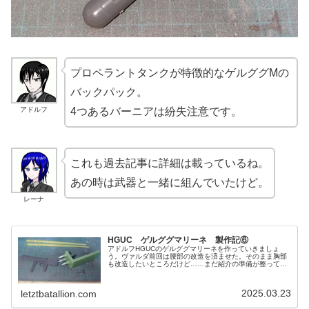
プロペラントタンクが特徴的なゲルググMの
バックパック。
アドルフ
4つあるバーニアは紛失注意です。
これも過去記事に詳細は載っているね。
あの時は武器と一緒に組んでいたけど。
レーナ
HGUC ゲルググマリーネ 製作記⑥
アドルフHGUCのゲルググマリーネを作っていきましょ
う。ヴァルダ前回は腰部の改造を済ませた。そのまま胸部
も改造したいところだけど……まだ紹介の準備が整ってい
ない。なので先に準備ができたバックパックと武器から紹
介しよう。それとトラブルが発生し...
2025.03.23
letztbatallion.com