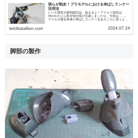
我らが戦友！プラモデルにおける伸ばしランナー
活用法
レーナ模型大隊戦闘日誌、始まるよ！アドルフ前回は
HGUCのジム寒冷地仕様が完成しましたな。今回は……。
ヴァルダ最近筆者が伸ばしランナーをあちこちに使うよう
になった。なのでここで一度それについて語っておきた
い。レーナようやく出てきたね。伸ばし...
2024.07.24
letztbatallion.com
脚部の製作