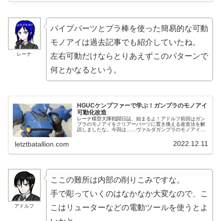
パイプパーツとプラ棒を使った簡易的な可動
モノアイは過去記事でも紹介していたね。
レーナ
左右可動だけならとりあえずこのパターンで
何とかなるという。
HGUCケンプファーで学ぶ！ガンプラのモノアイ
可動化改造
レーナ模型大隊戦闘日誌、始まるよ！アドルフ前回はガン
プラのモノアイをクリアーパーツに置き換える改造法を解
説しましたな。今回は……ヴァルダガンプラのモノアイに
関して、もう1つ解説しておきたいことがあるので紹介す
る。キットによってはそのモノアイ...
2022.12.11
letztbatallion.com
ここの難所は内部の削りこみですな。
手で彫っていくのはなかなか大変なので、こ
アドルフ
こはリューターなどの電動ツールを使うとよ