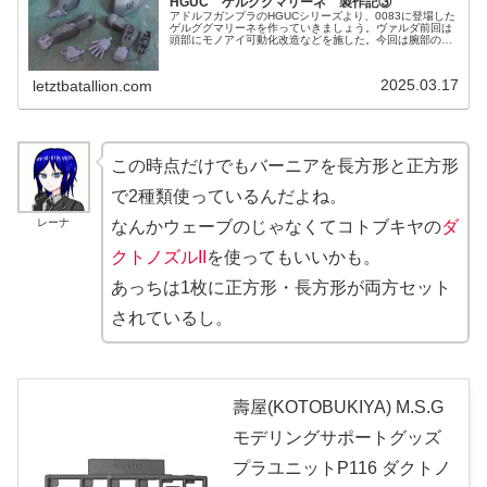
HGUC ゲルググマリーネ 製作記③
アドルフガンプラのHGUCシリーズより、0083に登場した
ゲルググマリーネを作っていきましょう。ヴァルダ前回は
頭部にモノアイ可動化改造などを施した。今回は腕部の準
備が出来たので、それらを紹介しよう。レーナ相変わらず
作業は難航。筆者はちゃんと...
2025.03.17
letztbatallion.com
この時点だけでもバーニアを長方形と正方形
で2種類使っているんだよね。
レーナ
なんかウェーブのじゃなくてコトブキヤの
ダ
クトノズルII
を使ってもいいかも。
あっちは1枚に正方形・長方形が両方セット
されているし。
壽屋(KOTOBUKIYA) M.S.G
モデリングサポートグッズ
プラユニットP116 ダクトノ