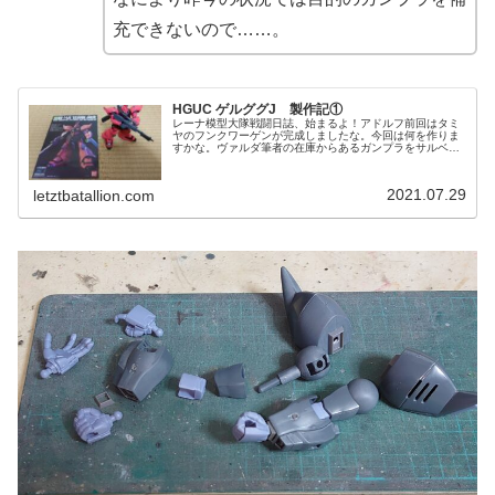
充できないので……。
HGUC ゲルググJ 製作記①
レーナ模型大隊戦闘日誌、始まるよ！アドルフ前回はタミ
ヤのフンクワーゲンが完成しましたな。今回は何を作りま
すかな。ヴァルダ筆者の在庫からあるガンプラをサルベー
ジしてきた。本当はもっと早く作るつもりだったけど、他
のキットに先を越されていた。よう...
2021.07.29
letztbatallion.com