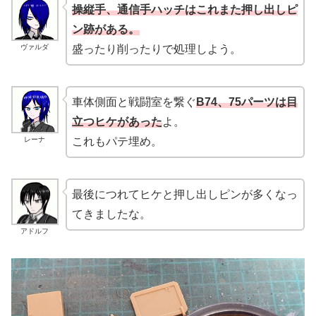
操縦手、通信手ハッチはこれまた押し出しピ
ン跡がある。
ヴァルダ
盛ったり削ったりで処理しよう。
車体側面と戦闘室を繋ぐ
B74、75パーツは目
立つヒケがあった
よ。
レーナ
これもパテ埋め。
最後につれてヒケと押し出しピンが多くなっ
てきましたな。
アドルフ