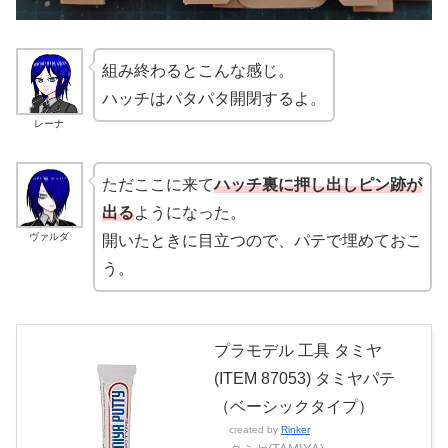
組み終わるとこんな感じ。
ハッチはパタパタ開閉するよ。
レーナ
ただここに来て
ハッチ裏に押し出しピン跡が
出る
ようになった。
ヴァルダ
開いたときに目立つので、パテで埋めておこ
う。
プラモデル 工具 タミヤ
(ITEM 87053) タミヤパテ
（ベーシックタイプ）
created by
Rinker