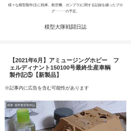
様々な模型製作(主に戦車、航空機、ガンプラ)に関する記録を綴ったブロ
グ･･････の予定。
模型大隊戦闘日誌
【2021年6月】アミュージングホビー フ
ェルディナント150100号最終生産車輌
製作記⑤【新製品】
※記事内に広告を含む可能性があります
戦車･装甲車等製作記