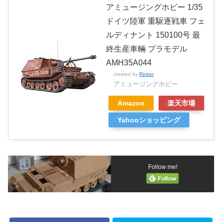
アミュージングホビー 1/35
ドイツ陸軍 重駆逐戦車 フェ
ルディナント 150100号 最
終生産車輛 プラモデル
AMH35A044
created by
Rinker
アミュージングホビー
Amazon
楽天市場
Yahooショッピング
Follow me!