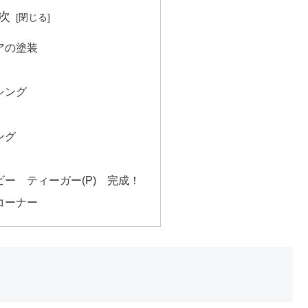
次
アの塗装
シング
ング
ー ティーガー(P) 完成！
コーナー