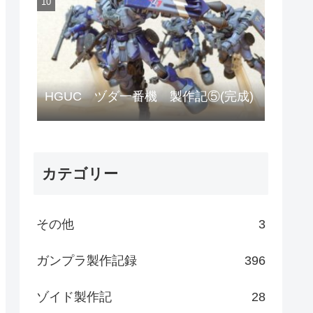
HGUC ヅダ一番機 製作記⑤(完成)
カテゴリー
その他
3
ガンプラ製作記録
396
ゾイド製作記
28