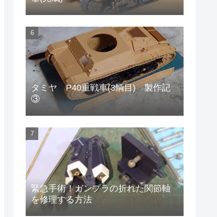
タミヤ P40重戦車(3輌目) 製作記
③
緊急手術！ガンプラの折れた関節軸
を修理する方法