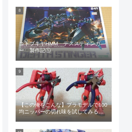
コトブキヤHMM デススティンガ
ー 製作記①
【この俺をこんな】プラモデルで100
均ニッパーの切れ味を試してみる
【安物のニッパーで作りやがって!】