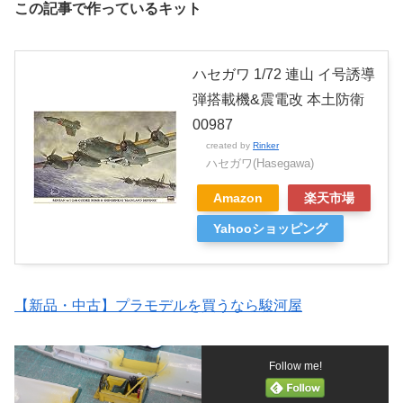
この記事で作っているキット
ハセガワ 1/72 連山 イ号誘導
弾搭載機&震電改 本土防衛
00987
created by
Rinker
ハセガワ(Hasegawa)
Amazon
楽天市場
Yahooショッピング
【新品・中古】プラモデルを買うなら駿河屋
Follow me!