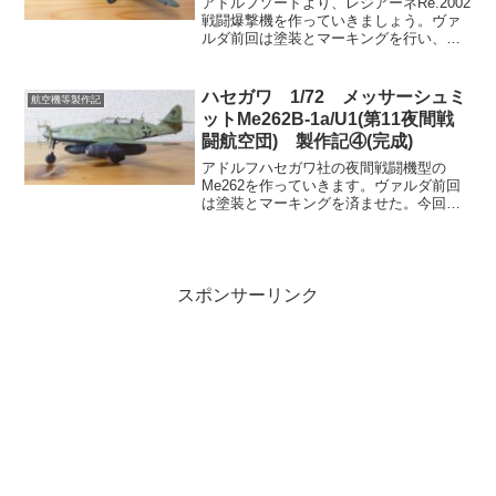
アドルフソードより、レジアーネRe.2002
戦闘爆撃機を作っていきましょう。ヴァ
ルダ前回は塗装とマーキングを行い、イ
タリア軍所属機とドイツ軍所属機に分か
れた。今回はその2機にウェザリングを施
し、完成させよう。レーナ無事2機とも完
ハセガワ 1/72 メッサーシュミ
航空機等製作記
成だね。同時...
ットMe262B-1a/U1(第11夜間戦
闘航空団) 製作記④(完成)
アドルフハセガワ社の夜間戦闘機型の
Me262を作っていきます。ヴァルダ前回
は塗装とマーキングを済ませた。今回は
仕上げのウェザリングをして完成させよ
う。レーナなんか駆け足だなぁ。アドル
フまた筆者の作業と記事の間が離れ過ぎ
てきましたからね。今回...
スポンサーリンク