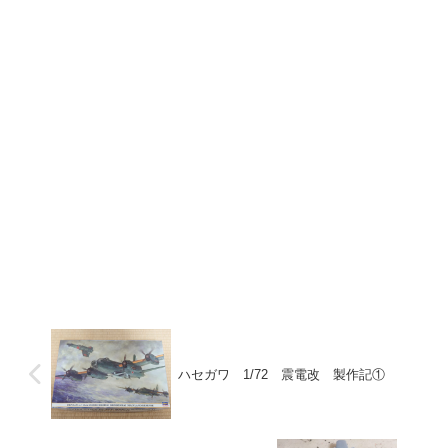
ハセガワ 1/72 震電改 製作記①