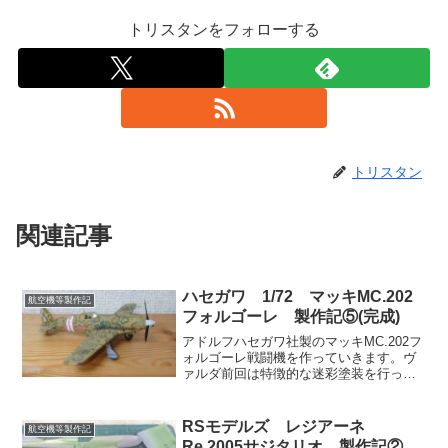
トリスタンをフォローする
トリスタン
関連記事
ハセガワ 1/72 マッキMC.202
航空機等製作記
フォルゴーレ 製作記⑤(完成)
アドルフハセガワ社製のマッキMC.202フ
ォルゴーレ戦闘機を作っていきます。ヴ
ァルダ前回は特徴的な迷彩塗装を行っ
た。今回はマーキングやウェザリングを
行って完成させよう。レーナ……これも
実際は先月完成していたんだよね。アド
RSモデルズ レジアーネ
航空機等製作記
ルフですな。なので今...
Re.2005サジタリオ 製作記②