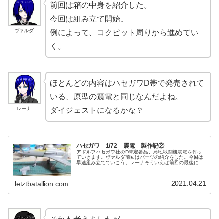
前回は箱の中身を紹介した。
今回は組み立て開始。
ヴァルダ
例によって、コクピット周りから進めてい
く。
ほとんどの内容はハセガワD帯で発売されて
いる、原型の震電と同じなんだよね。
レーナ
ダイジェストになるかな？
ハセガワ 1/72 震電 製作記②
アドルフハセガワ社のD帯定番品、局地戦闘機震電を作っ
ていきます。ヴァルダ前回はパーツの紹介をした。今回は
早速組み立てていこう。レーナそういえば前回の最後にな
んか気になることを言っていたみたいだけど……。以前組
もうとした云々とか。アドルフこの...
2021.04.21
letztbatallion.com