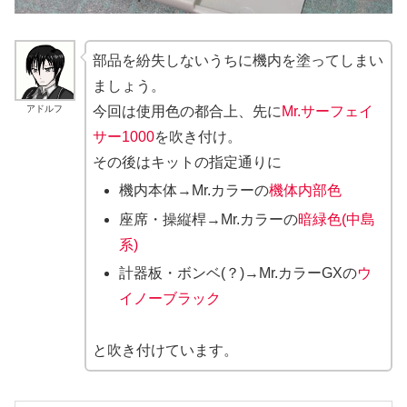
部品を紛失しないうちに機内を塗ってしまい
ましょう。
アドルフ
今回は使用色の都合上、先に
Mr.サーフェイ
サー1000
を吹き付け。
その後はキットの指定通りに
機内本体→Mr.カラーの
機体内部色
座席・操縦桿→Mr.カラーの
暗緑色(中島
系)
計器板・ボンベ(？)→Mr.カラーGXの
ウ
イノーブラック
と吹き付けています。