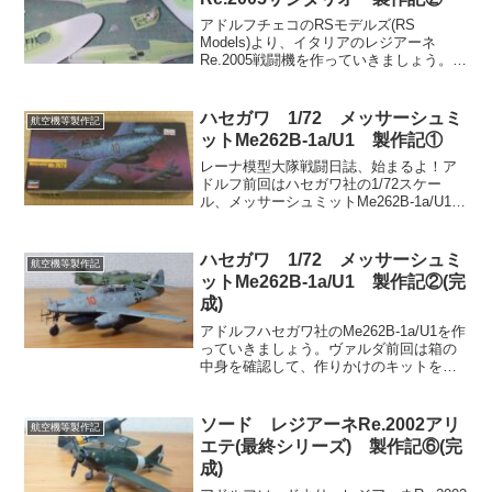
アドルフチェコのRSモデルズ(RS
Models)より、イタリアのレジアーネ
Re.2005戦闘機を作っていきましょう。ヴ
ァルダ前回は部品紹介をした。今回は組
み立て開始。例によって機内から進めて
いこう。レーナまたまた長期放置品。そ
ハセガワ 1/72 メッサーシュミ
航空機等製作記
してまたまた...
ットMe262B-1a/U1 製作記①
レーナ模型大隊戦闘日誌、始まるよ！ア
ドルフ前回はハセガワ社の1/72スケー
ル、メッサーシュミットMe262B-1a/U1が
完成しました。今回は……。ヴァルダち
ょうど同じタイミングで紹介しておきた
いキットがあるのでそれを積み山から掘
ハセガワ 1/72 メッサーシュミ
航空機等製作記
り出してき...
ットMe262B-1a/U1 製作記②(完
成)
アドルフハセガワ社のMe262B-1a/U1を作
っていきましょう。ヴァルダ前回は箱の
中身を確認して、作りかけのキットを塗
装直前まで進んだ。今回は塗装やマーキ
ング、ウェザリングをして一気に完成さ
せよう。レーナあっという間に。アドル
ソード レジアーネRe.2002アリ
航空機等製作記
フほとんど組...
エテ(最終シリーズ) 製作記⑥(完
成)