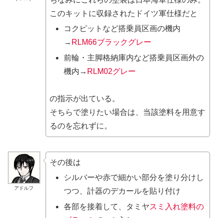
このキットに収録されたドイツ軍仕様だと
コクピットなど搭乗員区画の機内
→
RLM66ブラックグレー
前輪・主脚格納庫内など搭乗員区画外の
機内→
RLM02グレー
の指示が出ている。
そちらで塗りたい場合は、当該塗料を用意す
るのを忘れずに。
その後は
シルバーや赤で細かい部分を塗り分けし
アドルフ
つつ、計器のデカールを貼り付け
各部を接着して、タミヤ
スミ入れ塗料の