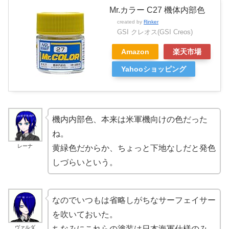
Mr.カラー C27 機体内部色
created by
Rinker
GSI クレオス(GSI Creos)
Amazon
楽天市場
Yahooショッピング
機内内部色、本来は米軍機向けの色だった
ね。
レーナ
黄緑色だからか、ちょっと下地なしだと発色
しづらいという。
なのでいつもは省略しがちなサーフェイサー
を吹いておいた。
ヴァルダ
ちなみにこれらの塗装は日本海軍仕様のみ。