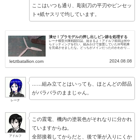
ここはいつも通り、彫刻刀の平刃やピンセッ
ト+紙ヤスリで均しています。
潰せ！プラモデルの押し出しピン跡を処理する
レーナ模型大隊戦闘日誌、始まるよ！アドルフ前回は何や
らドッティングを行い、組みかけで放置していたIII号戦車
を完成させましたな。どっちがメインだったのかわかりま
せんが。ヴァルダ今回も少し作業面のお話になる。プラモ
製作でよくぶち当たる、押し出...
2024.08.08
letztbatallion.com
……組み立てとはいっても、ほとんどの部品
がバラバラのままじゃん。
レーナ
この震電、機内の塗装色がそれなりに分かれ
ていますからね。
アドルフ
全部接着してからだと、後で筆が入りにくか