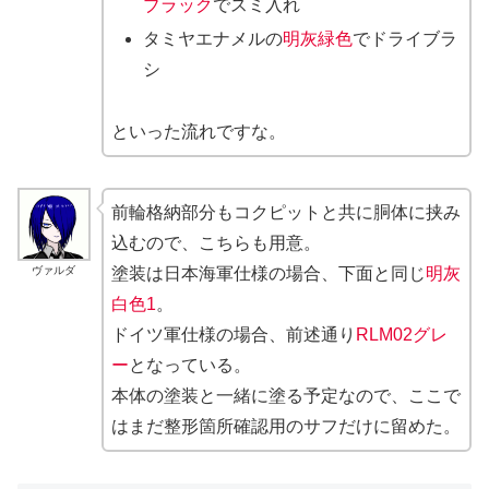
ブラック
でスミ入れ
タミヤエナメルの
明灰緑色
でドライブラ
シ
といった流れですな。
前輪格納部分もコクピットと共に胴体に挟み
込むので、こちらも用意。
ヴァルダ
塗装は日本海軍仕様の場合、下面と同じ
明灰
白色1
。
ドイツ軍仕様の場合、前述通り
RLM02グレ
ー
となっている。
本体の塗装と一緒に塗る予定なので、ここで
はまだ整形箇所確認用のサフだけに留めた。