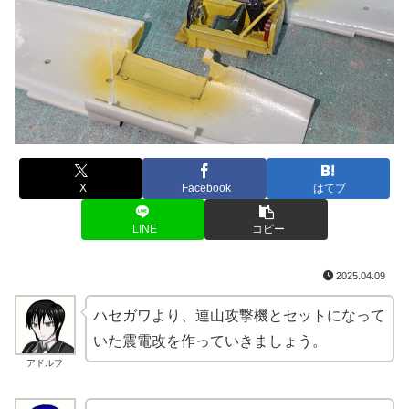
X
Facebook
はてブ
LINE
コピー
2025.04.09
ハセガワより、連山攻撃機とセットになって
いた震電改を作っていきましょう。
アドルフ