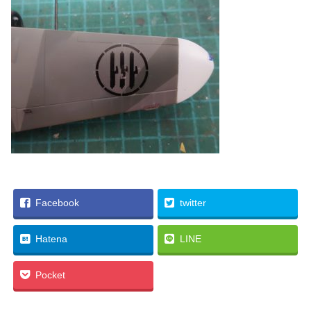
Facebook
twitter
Hatena
LINE
Pocket