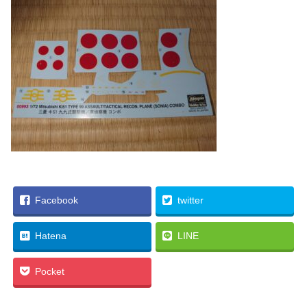
Facebook
twitter
Hatena
LINE
Pocket