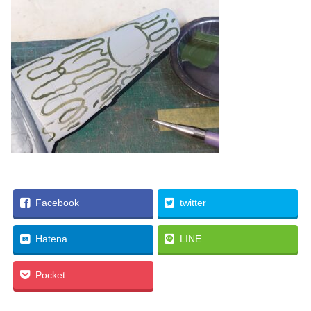
Facebook
twitter
Hatena
LINE
Pocket