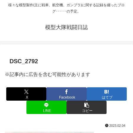
様々な模型製作(主に戦車、航空機、ガンプラ)に関する記録を綴ったブロ
グ･･････の予定。
模型大隊戦闘日誌
DSC_2792
※記事内に広告を含む可能性があります
X
Facebook
はてブ
LINE
コピー
2023.02.04