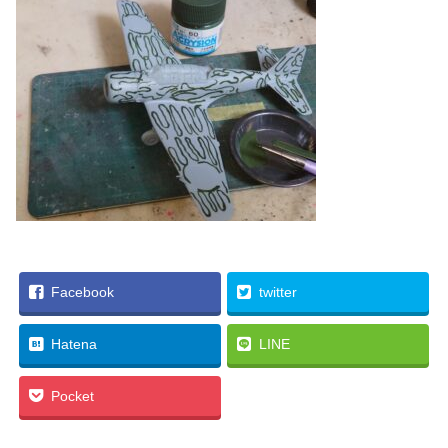
Facebook
twitter
Hatena
LINE
Pocket