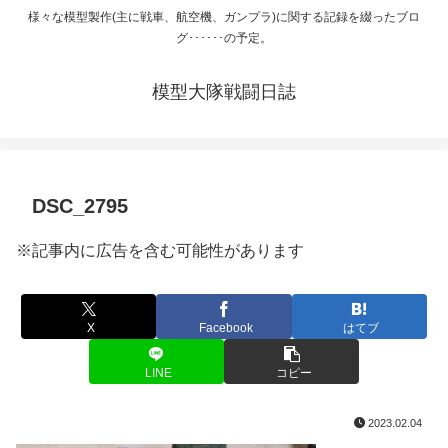
様々な模型製作(主に戦車、航空機、ガンプラ)に関する記録を綴ったブロ
グ･･････の予定。
模型大隊戦闘日誌
DSC_2795
※記事内に広告を含む可能性があります
X
Facebook
はてブ
LINE
コピー
2023.02.04