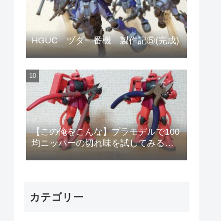
HGUC ヅダ一番機 製作記⑤(完成)
【この俺をこんな】プラモデルで100
均ニッパーの切れ味を試してみる
【安物のニッパーで作りやがって!】
カテゴリー