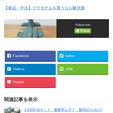
【新品・中古】プラモデルを買うなら駿河屋
Follow me!
Facebook
twitter
Hatena
LINE
Pocket
関連記事を表示
1/1200 旧キット 量産型ムサイ 製作記(おまけ)