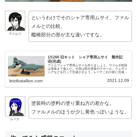
というわけでそのシャア専用ムサイ、ファル
メルとの比較。
アドルフ
艦橋部分の形が主な違いですな。
1/1200 旧キット シャア専用ムサイ 製作記
④(完成)
アドルフシャア専用ムサイを作りましょう。ヴァルダ前回
は塗装まで進んだ。今回は部分塗装やデカール、ウェザリ
ングなどを行って完成させよう。レーナこれの前に完成し
たブルムベアが11月完成分の最後。今月はこれが最初の完
成品だね。アドルフ今月はいくつ...
2021.12.09
letztbatallion.com
塗装時の塗料の塗り重ね方の差かな。
ファルメルのほうが少し黄色っぽいような。
レーナ