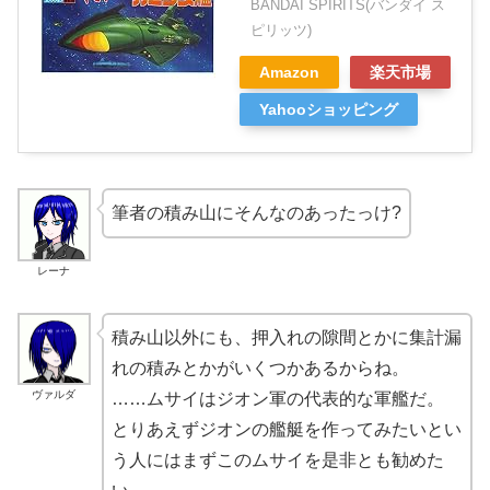
BANDAI SPIRITS(バンダイ ス
ピリッツ)
Amazon
楽天市場
Yahooショッピング
筆者の積み山にそんなのあったっけ?
レーナ
積み山以外にも、押入れの隙間とかに集計漏
れの積みとかがいくつかあるからね。
ヴァルダ
……ムサイはジオン軍の代表的な軍艦だ。
とりあえずジオンの艦艇を作ってみたいとい
う人にはまずこのムサイを是非とも勧めた