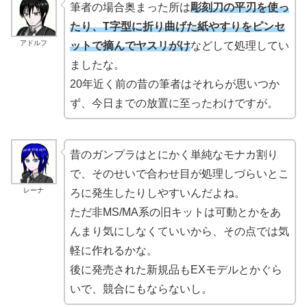
筆者の場合奥まった所は
彫刻刀の平刃を使っ
たり、T字型に折り曲げた紙やすりをピンセ
アドルフ
ットで摘んでヤスリがけ
などして処理してい
ましたな。
20年近く前の昔の筆者はそれらが思いつか
ず、今日までの放置に至ったわけですが。
昔のガンプラはとにかく単純なモナカ割り
で、そのせいで合わせ目が処理しづらいとこ
レーナ
ろに発生したりしやすいんだよね。
ただ非MS/MA系の旧キットは可動とかをあ
んまり気にしなくていいから、その点では気
軽に作れるかな。
後に発売された新規品もEXモデルとかぐら
いで、競合にもならないし。