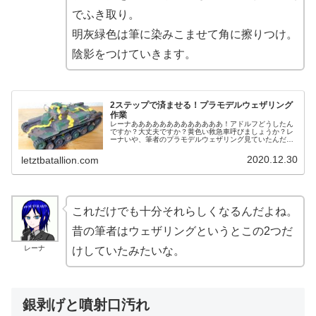
でふき取り。
明灰緑色は筆に染みこませて角に擦りつけ。
陰影をつけていきます。
2ステップで済ませる！プラモデルウェザリング
作業
レーナあああああああああああああ！アドルフどうしたん
ですか？大丈夫ですか？黄色い救急車呼びましょうか？レ
ーナいや、筆者のプラモデルウェザリング見ていたんだけ
どさぁ。種類が多いし、手や作業台が汚れまくるし、時間
がかかるし･･････ジュラル星...
2020.12.30
letztbatallion.com
これだけでも十分それらしくなるんだよね。
昔の筆者はウェザリングというとこの2つだ
レーナ
けしていたみたいな。
銀剥げと噴射口汚れ