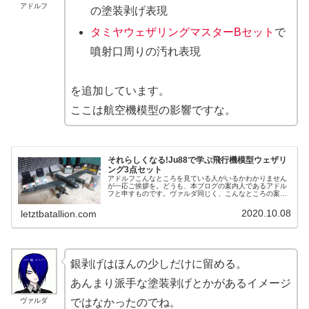
アドルフ
の塗装剥げ表現
タミヤウェザリングマスターBセット
で
噴射口周りの汚れ表現
を追加しています。
ここは航空機模型の影響ですな。
それらしくなる!Ju88で学ぶ飛行機模型ウェザリ
ング3点セット
アドルフこんなところを見ている人がいるかわかりません
が一応ご挨拶を。どうも、本ブログの案内人であるアドル
フと申すものです。ヴァルダ同じく、こんなところの案内
人であるヴァルダ。アドルフ先日ドムの日である10月6日
に間に合わせるために作っていた...
2020.10.08
letztbatallion.com
銀剥げはほんの少しだけに留める。
あんまり派手な塗装剥げとかがあるイメージ
ヴァルダ
ではなかったのでね。