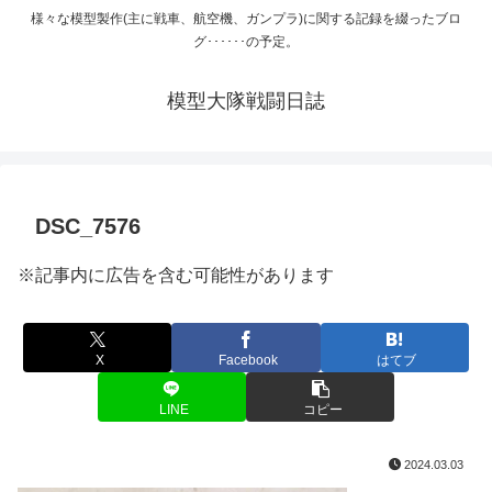
様々な模型製作(主に戦車、航空機、ガンプラ)に関する記録を綴ったブロ
グ･･････の予定。
模型大隊戦闘日誌
DSC_7576
※記事内に広告を含む可能性があります
X
Facebook
はてブ
LINE
コピー
2024.03.03