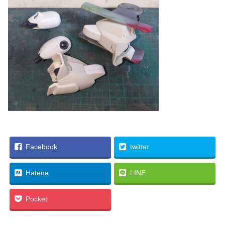
Facebook
twitter
Hatena
LINE
Pocket